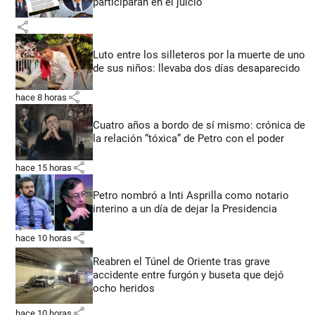
participarán en el juicio
share
Luto entre los silleteros por la muerte de uno
de sus niños: llevaba dos días desaparecido
share
hace 8 horas
Cuatro años a bordo de sí mismo: crónica de
la relación “tóxica” de Petro con el poder
share
hace 15 horas
Petro nombró a Inti Asprilla como notario
interino a un día de dejar la Presidencia
share
hace 10 horas
Reabren el Túnel de Oriente tras grave
accidente entre furgón y buseta que dejó
ocho heridos
share
hace 10 horas