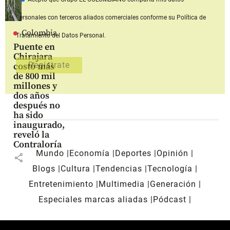
personales con terceros aliados comerciales
conforme su Política de
Colombia
Tratamiento del Datos Personal.
Puente en
Chirajara
costó más
de 800 mil
millones y
dos años
después no
ha sido
inaugurado,
reveló la
Contraloría
Mundo
Economía
Deportes
Opinión
share
Blogs
Cultura
Tendencias
Tecnología
Entretenimiento
Multimedia
Generación
Especiales marcas aliadas
Pódcast