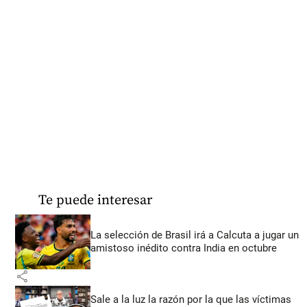
Te puede interesar
La selección de Brasil irá a Calcuta a jugar un
amistoso inédito contra India en octubre
share
Sale a la luz la razón por la que las víctimas