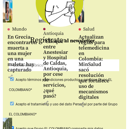
Mundo
Salud
Antioquia
En Grecia
Actualizan
Regístrate
al newsletter
“Choque”
encontraron
reglas para
entre
muerta a
telemedicina
Anestesiar
una mujer
en
y Hospital
en una
Colombia:
de Caldas,
maleta: hay
MinSalud
Antioquia,
capturado
sacó
por cese
resolución
share
de
que fortalece
Acepto
términos y condiciones productos y servicios
Grupo EL
servicios,
uso de
¿qué
COLOMBIANO*
mecanismos
pasó?
digitales
share
share
Acepto
el tratamiento y uso del dato Personal
por parte del Grupo
EL COLOMBIANO*
Acepto que Grupo EL COLOMBIANO
comparta mis datos