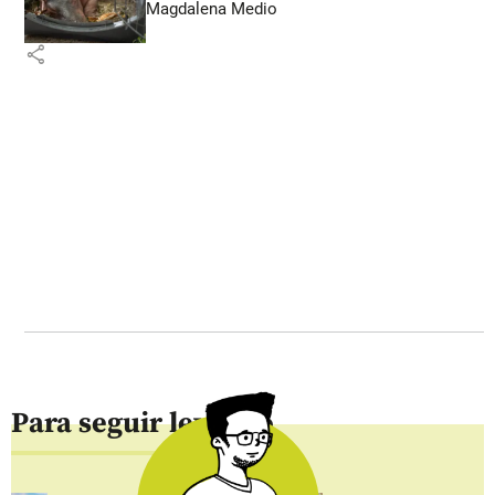
Magdalena Medio
share
Para seguir leyendo