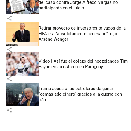
del caso contra Jorge Alfredo Vargas no
participarán en el juicio
share
Retirar proyecto de inversores privados de la
FIFA era “absolutamente necesario”, dijo
Arsène Wenger
share
Video | Así fue el golazo del neozelandés Tim
Payne en su estreno en Paraguay
share
Trump acusa a las petroleras de ganar
“demasiado dinero” gracias a la guerra con
Irán
share