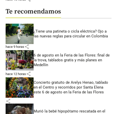
Te recomendamos
¿Tiene una patineta o cicla eléctrica? Ojo a
las nuevas reglas para circular en Colombia
share
hace 9 horas
6 de agosto en la Feria de las Flores: final de
la trova, tablados gratis y más planes en
Medellín
share
hace 12 horas
Concierto gratuito de Arelys Henao, tablado
en el Centro y recorridos por Santa Elena
este 6 de agosto en la Feria de las Flores
share
Murió la bebé hipopótamo rescatada en el