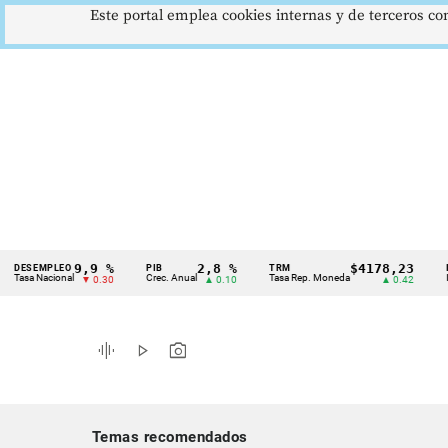
Este portal emplea cookies internas y de terceros con
9,9 %
2,8 %
$4178,23
MPLEO
PIB
TRM
IPC
Cintillo
Nacional
Crec. Anual
Tasa Rep. Moneda
Inflación
▼ 0.30
▲ 0.10
▲ 0.42
de
indicadores
graphic_eq
play_arrow
photo_camera
económicos
Colombia
Temas recomendados