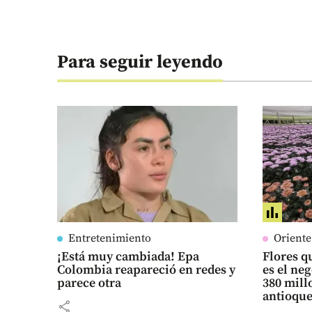
Para seguir leyendo
Entretenimiento
Orient
¡Está muy cambiada! Epa
Flores qu
Colombia reapareció en redes y
es el ne
parece otra
380 mill
antioqu
share