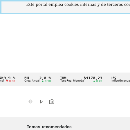
Este portal emplea cookies internas y de terceros con
9 %
2,8 %
$4178,23
5,81
PIB
TRM
IPC
Cintillo
Crec. Anual
Tasa Rep. Moneda
Inflación anual
0.30
▲ 0.10
▲ 0.42
▼ 0
de
indicadores
graphic_eq
play_arrow
photo_camera
económicos
Colombia
Temas recomendados