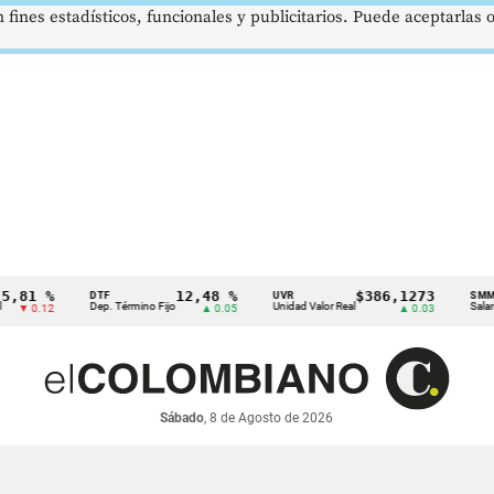
 fines estadísticos, funcionales y publicitarios. Puede aceptarlas
 %
12,48 %
$386,1273
DTF
UVR
SMMLV
Dep. Término Fijo
Unidad Valor Real
Salario Mín
.12
▲ 0.05
▲ 0.03
Sábado
, 8 de Agosto de 2026