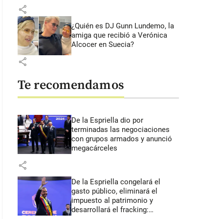
share
¿Quién es DJ Gunn Lundemo, la
amiga que recibió a Verónica
Alcocer en Suecia?
share
Te recomendamos
De la Espriella dio por
terminadas las negociaciones
con grupos armados y anunció
megacárceles
share
De la Espriella congelará el
gasto público, eliminará el
impuesto al patrimonio y
desarrollará el fracking: