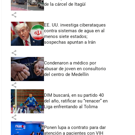
de la cárcel de Itagüí
share
EE. UU. investiga ciberataques
contra sistemas de agua en al
menos siete estados;
sospechas apuntan a Irán
share
Condenaron a médico por
abusar de joven en consultorio
del centro de Medellín
share
DIM buscará, en su partido 40
del año, ratificar su “renacer” en
Liga enfrentando al Tolima
share
Ponen lupa a contrato para dar
atención a pacientes con VIH