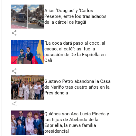
Alias ‘Douglas’ y ‘Carlos
Pesebre’, entre los trasladados
de la cárcel de Itagüí
share
“La coca dará paso al coco, al
cacao, al café”: así fue la
posesión de De la Espriella en
Cali
share
Gustavo Petro abandona la Casa
de Nariño tras cuatro años en la
Presidencia
share
Quiénes son Ana Lucía Pineda y
los hijos de Abelardo de la
Espriella, la nueva familia
presidencial