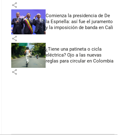
primeros anuncios desde Cali
share
Comienza la presidencia de De
la Espriella: así fue el juramento
y la imposición de banda en Cali
share
¿Tiene una patineta o cicla
eléctrica? Ojo a las nuevas
reglas para circular en Colombia
share