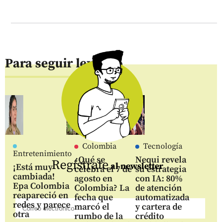
Para seguir leyendo
Colombia
Tecnología
Entretenimiento
¿Qué se
Nequi revela
Regístrate
al newsletter
¡Está muy
celebra el 7 de
su estrategia
cambiada!
agosto en
con IA: 80%
Epa Colombia
Colombia? La
de atención
reapareció en
fecha que
automatizada
redes y parece
marcó el
y cartera de
otra
rumbo de la
crédito