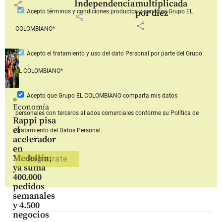
Independencia
multiplicada
share
por diez
Acepto
términos y condiciones productos y servicios
Grupo EL
share
share
COLOMBIANO*
Acepto
el tratamiento y uso del dato Personal
por parte del Grupo
EL COLOMBIANO*
Acepto que Grupo EL COLOMBIANO
comparta mis datos
Economía
personales con terceros aliados comerciales
conforme su Política de
Rappi pisa
el
Tratamiento del Datos Personal.
acelerador
en
Medellín,
ya suma
400.000
pedidos
semanales
y 4.500
negocios