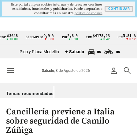
Este portal emplea cookies internas y de terceros con fines
estadísticos, funcionales y publicitarios. Puede aceptarlas o
CONTINUAR
consultar más en nuestra
politica de cookies
$3648
9,9 %
2,8 %
$4178,23
5,81 %
P
DESEMPLEO
PIB
TRM
IPC
Cintillo
▲ 10.00
▼ 0.30
▲ 0.10
▲ 0.42
▼ 0.12
de
Pico y Placa Medellín
Sabado
no
no
indicadores
económicos
menu
person
search
Sábado
, 8 de Agosto de 2026
Colombia
Temas recomendados
Cancillería previene a Italia
sobre seguridad de Camilo
Zúñiga