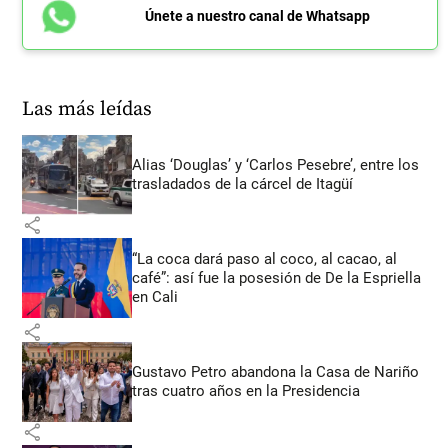
Únete a nuestro canal de Whatsapp
Las más leídas
Alias ‘Douglas’ y ‘Carlos Pesebre’, entre los
trasladados de la cárcel de Itagüí
share
“La coca dará paso al coco, al cacao, al
café”: así fue la posesión de De la Espriella
en Cali
share
Gustavo Petro abandona la Casa de Nariño
tras cuatro años en la Presidencia
share