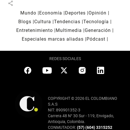
share
Mundo
Economía
Deportes
Opinión
Blogs
Cultura
Tendencias
Tecnología
Entretenimiento
Multimedia
Generación
Especiales marcas aliadas
Pódcast
REDES SOCIALES
COPYRIGHT © 2026 EL COLOMBIANO
S.A.S
NIT: 890901352-3
Carrera 48 N° 30 Sur - 119, Envigado,
Antioquia, Colombia.
CONMUTADOR:
(57) (604) 3315252