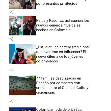
por presuntos privilegios
share
Paipa y Pasonva, así suenan los
nuevos géneros musicales
hechos en Colombia
share
¿Estudiar una carrera tradicional
o convertirse en influencer? El
nuevo dilema de los jóvenes
colombianos
share
77 familias desplazadas en
Briceño por combates con
drones entre el Clan del Golfo y
disidencias
share
Colombiamoda dejó US$22