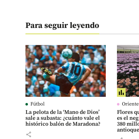
Para seguir leyendo
Fútbol
Orient
La pelota de la ‘Mano de Dios’
Flores qu
sale a subasta: ¿cuánto vale el
es el ne
histórico balón de Maradona?
380 mill
antioqu
share