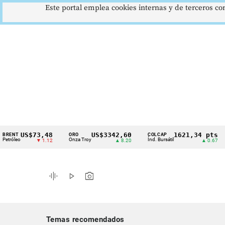
Este portal emplea cookies internas y de terceros con
US$73,48
US$3342,60
1621,34 pts
ORO
COLCAP
USD
Cintillo
o
Onza Troy
Índ. Bursátil
Dóla
▼ 1.12
▲ 8.20
▲ 0.67
de
indicadores
graphic_eq
play_arrow
photo_camera
económicos
Colombia
Temas recomendados