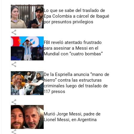
Lo que se sabe del traslado de
Epa Colombia a cárcel de Ibagué
por presuntos privilegios
share
FBI reveló atentado frustrado
para asesinar a Messi en el
Mundial con “cuatro bombas”
share
De la Espriella anuncia “mano de
hierro” contra las estructuras
criminales luego del traslado de
117 presos
share
Murió Jorge Messi, padre de
Lionel Messi, en Argentina
share