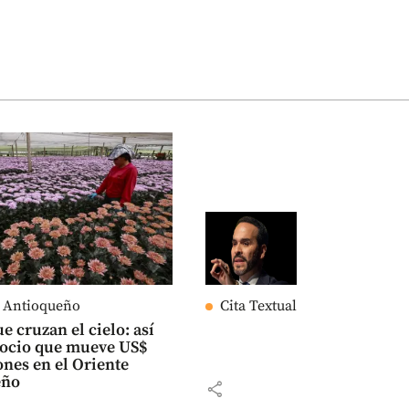
e Antioqueño
Cita Textual
e cruzan el cielo: así
gocio que mueve US$
ones en el Oriente
eño
share