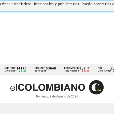
 fines estadísticos, funcionales y publicitarios. Puede aceptarlas
$4178
$3648
9,9 %
2,8 %
/COP
EUR/COP
DESEMPLEO
PIB
r Spot
Euro Spot
Tasa Nacional
Crec. Anual
▲ 0.42
—
▼ 0.30
▲ 0.10
Domingo
, 9 de Agosto de 2026