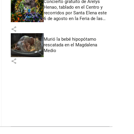
Concierto gratuito de Arelys
Henao, tablado en el Centro y
recorridos por Santa Elena este
6 de agosto en la Feria de las
Flores
share
Murió la bebé hipopótamo
rescatada en el Magdalena
Medio
share