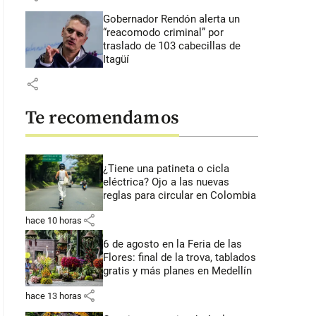
Gobernador Rendón alerta un
“reacomodo criminal” por
traslado de 103 cabecillas de
Itagüí
share
Te recomendamos
¿Tiene una patineta o cicla
eléctrica? Ojo a las nuevas
reglas para circular en Colombia
share
hace 10 horas
6 de agosto en la Feria de las
Flores: final de la trova, tablados
gratis y más planes en Medellín
share
hace 13 horas