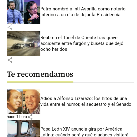
Petro nombró a Inti Asprilla como notario
interino a un día de dejar la Presidencia
share
Reabren el Túnel de Oriente tras grave
accidente entre furgón y buseta que dejó
ocho heridos
share
Te recomendamos
Adiós a Alfonso Lizarazo: los hitos de una
vida entre el humor, el secuestro y el Senado
share
hace 1 hora
Papa León XIV anuncia gira por América
Latina: cuándo será y qué ciudades visitará