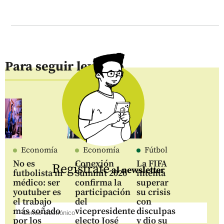
Para seguir leyendo
Economía
Economía
Fútbol
No es
Conexión
La FIFA
Regístrate
al newsletter
futbolista ni
Summit 2026
intenta
médico: ser
confirma la
superar
youtuber es
participación
su crisis
el trabajo
del
con
más soñado
vicepresidente
disculpas
por los
electo José
y dio su