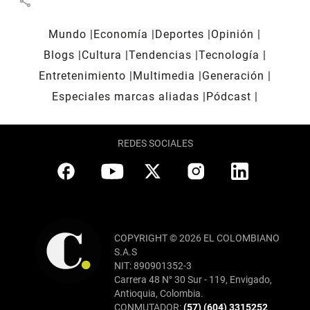
share
Mundo
Economía
Deportes
Opinión
Blogs
Cultura
Tendencias
Tecnología
Entretenimiento
Multimedia
Generación
Especiales marcas aliadas
Pódcast
REDES SOCIALES
COPYRIGHT © 2026 EL COLOMBIANO
S.A.S
NIT: 890901352-3
Carrera 48 N° 30 Sur - 119, Envigado,
Antioquia, Colombia.
CONMUTADOR:
(57) (604) 3315252