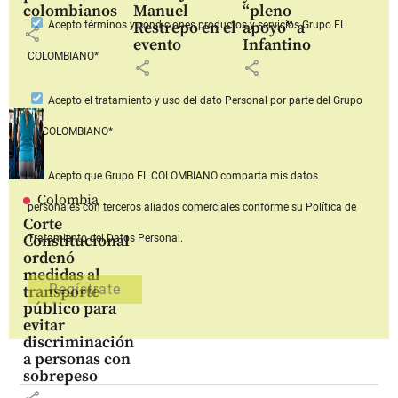
colombianos
Manuel
“pleno
Restrepo en el
apoyo” a
Acepto
términos y condiciones productos y servicios
Grupo EL
share
evento
Infantino
COLOMBIANO*
share
share
Acepto
el tratamiento y uso del dato Personal
por parte del Grupo
EL COLOMBIANO*
Acepto que Grupo EL COLOMBIANO
comparta mis datos
Colombia
personales con terceros aliados comerciales
conforme su Política de
Corte
Constitucional
Tratamiento del Datos Personal.
ordenó
medidas al
transporte
público para
evitar
discriminación
a personas con
sobrepeso