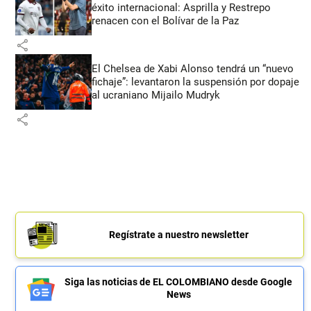
éxito internacional: Asprilla y Restrepo
renacen con el Bolívar de la Paz
share
El Chelsea de Xabi Alonso tendrá un “nuevo
fichaje”: levantaron la suspensión por dopaje
al ucraniano Mijailo Mudryk
share
Regístrate a nuestro newsletter
Siga las noticias de EL COLOMBIANO desde Google
News