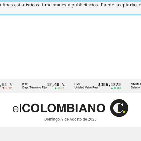
 fines estadísticos, funcionales y publicitarios. Puede aceptarlas
%
12,48 %
$386,1273
DTF
UVR
SMMLV
Dep. Término Fijo
Unidad Valor Real
Salario Mínimo
2
▲ 0.05
▲ 0.03
Domingo
, 9 de Agosto de 2026