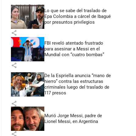
Lo que se sabe del traslado de
Epa Colombia a cárcel de Ibagué
por presuntos privilegios
share
FBI reveló atentado frustrado
para asesinar a Messi en el
Mundial con “cuatro bombas”
share
De la Espriella anuncia “mano de
hierro” contra las estructuras
criminales luego del traslado de
117 presos
share
Murió Jorge Messi, padre de
Lionel Messi, en Argentina
share