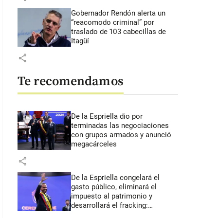
Gobernador Rendón alerta un
“reacomodo criminal” por
traslado de 103 cabecillas de
Itagüí
share
Te recomendamos
De la Espriella dio por
terminadas las negociaciones
con grupos armados y anunció
megacárceles
share
De la Espriella congelará el
gasto público, eliminará el
impuesto al patrimonio y
desarrollará el fracking:
primeros anuncios desde Cali