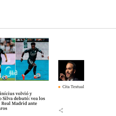
Cita Textual
inícius volvió y
 Silva debutó: vea los
l Real Madrid ante
aros
share