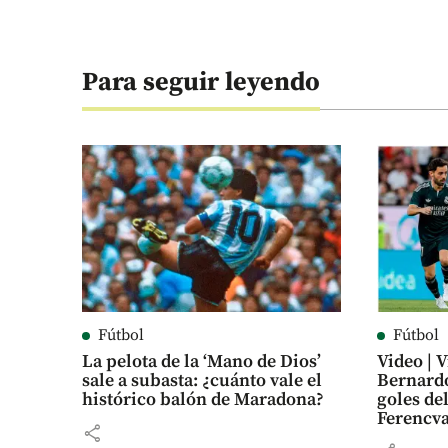
Para seguir leyendo
Fútbol
Fútbol
La pelota de la ‘Mano de Dios’
Video | V
sale a subasta: ¿cuánto vale el
Bernardo
histórico balón de Maradona?
goles de
Ferencv
share