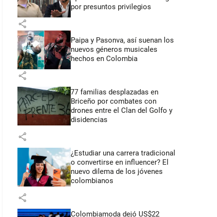
por presuntos privilegios
share
Paipa y Pasonva, así suenan los
nuevos géneros musicales
hechos en Colombia
share
77 familias desplazadas en
Briceño por combates con
drones entre el Clan del Golfo y
disidencias
share
¿Estudiar una carrera tradicional
o convertirse en influencer? El
nuevo dilema de los jóvenes
colombianos
share
Colombiamoda dejó US$22