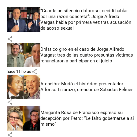
“Guardé un silencio doloroso; decidí hablar
por una razón concreta”: Jorge Alfredo
Vargas habla por primera vez tras acusación
de acoso sexual
share
Drástico giro en el caso de Jorge Alfredo
Vargas: tres de las cuatro presuntas víctimas
renunciaron a participar en el juicio
share
hace 11 horas
Atención: Murió el histórico presentador
Alfonso Lizarazo, creador de Sábados Felices
share
Margarita Rosa de Francisco expresó su
decepción por Petro: “Le faltó gobernarse a sí
mismo”
share