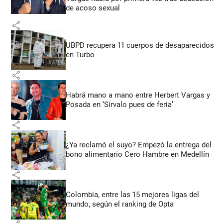
de acoso sexual
share
UBPD recupera 11 cuerpos de desaparecidos
en Turbo
share
Habrá mano a mano entre Herbert Vargas y
Posada en ‘Sírvalo pues de feria’
share
¿Ya reclamó el suyo? Empezó la entrega del
bono alimentario Cero Hambre en Medellín
share
Colombia, entre las 15 mejores ligas del
mundo, según el ranking de Opta