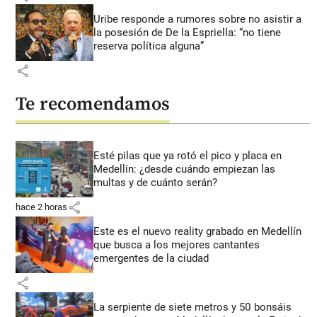
Uribe responde a rumores sobre no asistir a
la posesión de De la Espriella: “no tiene
reserva política alguna”
share
Te recomendamos
Esté pilas que ya rotó el pico y placa en
Medellín: ¿desde cuándo empiezan las
multas y de cuánto serán?
share
hace 2 horas
Este es el nuevo reality grabado en Medellín
que busca a los mejores cantantes
emergentes de la ciudad
share
La serpiente de siete metros y 50 bonsáis