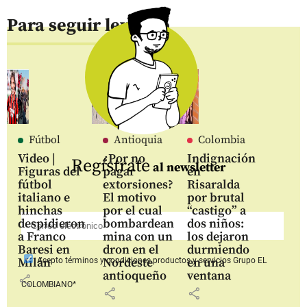
Para seguir leyendo
Fútbol
Antioquia
Colombia
Video |
¿Por no
Indignación
Regístrate
al newsletter
Figuras del
pagar
en
fútbol
extorsiones?
Risaralda
italiano e
El motivo
por brutal
hinchas
por el cual
“castigo” a
despidieron
bombardean
dos niños:
a Franco
mina con un
los dejaron
Baresi en
dron en el
durmiendo
Milán
Nordeste
en una
Acepto
términos y condiciones productos y servicios
Grupo EL
antioqueño
ventana
share
COLOMBIANO*
share
share