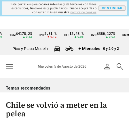
Este portal emplea cookies internas y de terceros con fines
estadísticos, funcionales y publicitarios. Puede aceptarlas o
CONTINUAR
consultar más en nuestra
politica de cookies
$4178,23
5,81 %
12,48 %
$386,1273
TRM
IPC
DTF
UVR
SMMLV
Cintillo
▲ 0.42
▼ 0.12
▲ 0.05
▲ 0.03
de
Pico y Placa Medellín
Miercoles
0 y 2
0 y 2
indicadores
económicos
menu
person
search
Miércoles
, 5 de Agosto de 2026
Colombia
Temas recomendados
Chile se volvió a meter en la
pelea