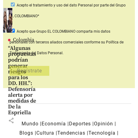
Acepto
el tratamiento y uso del dato Personal
por parte del Grupo
EL COLOMBIANO*
Acepto que Grupo EL COLOMBIANO
comparta mis datos
Colombia
personales con terceros aliados comerciales
conforme su Política de
“Algunas
propuestas
Tratamiento del Datos Personal.
podrían
generar
riesgos
para los
DD. HH.”:
Defensoría
alerta por
medidas de
De la
Espriella
share
Mundo
Economía
Deportes
Opinión
Blogs
Cultura
Tendencias
Tecnología