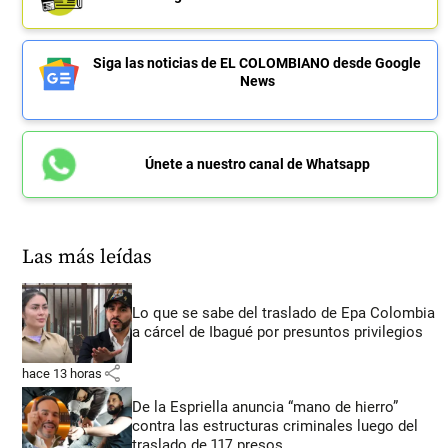
Siga las noticias de EL COLOMBIANO desde Google
News
Únete a nuestro canal de Whatsapp
Las más leídas
Lo que se sabe del traslado de Epa Colombia
a cárcel de Ibagué por presuntos privilegios
share
hace 13 horas
De la Espriella anuncia “mano de hierro”
contra las estructuras criminales luego del
traslado de 117 presos