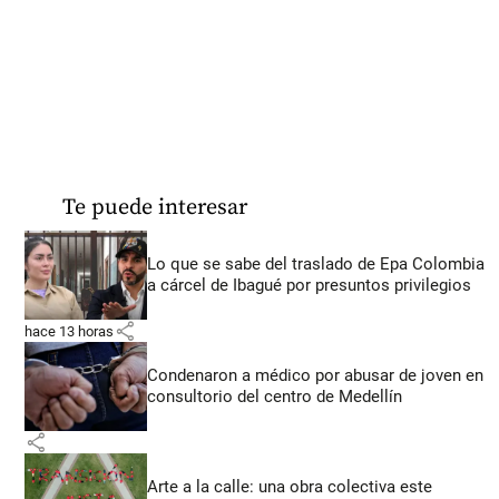
Te puede interesar
Lo que se sabe del traslado de Epa Colombia
a cárcel de Ibagué por presuntos privilegios
share
hace 13 horas
Condenaron a médico por abusar de joven en
consultorio del centro de Medellín
share
Arte a la calle: una obra colectiva este