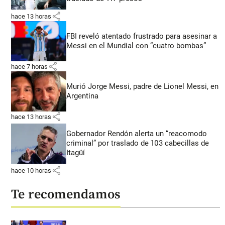
share
hace 13 horas
FBI reveló atentado frustrado para asesinar a
Messi en el Mundial con “cuatro bombas”
share
hace 7 horas
Murió Jorge Messi, padre de Lionel Messi, en
Argentina
share
hace 13 horas
Gobernador Rendón alerta un “reacomodo
criminal” por traslado de 103 cabecillas de
Itagüí
share
hace 10 horas
Te recomendamos