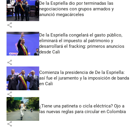
De la Espriella dio por terminadas las
negociaciones con grupos armados y
anunció megacárceles
share
De la Espriella congelará el gasto público,
eliminará el impuesto al patrimonio y
desarrollará el fracking: primeros anuncios
desde Cali
share
Comienza la presidencia de De la Espriella:
así fue el juramento y la imposición de banda
en Cali
share
¿Tiene una patineta o cicla eléctrica? Ojo a
las nuevas reglas para circular en Colombia
share