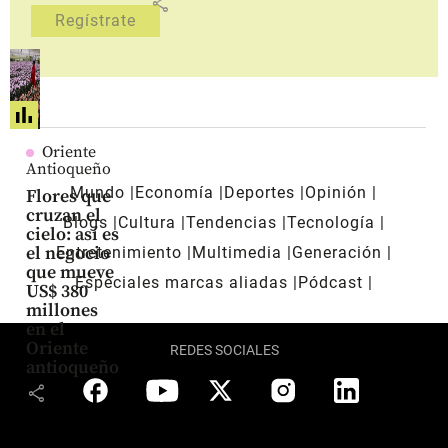
share
Oriente
Antioqueño
Mundo
Economía
Deportes
Opinión
Flores que
cruzan el
Blogs
Cultura
Tendencias
Tecnología
cielo: así es
el negocio
Entretenimiento
Multimedia
Generación
que mueve
Especiales marcas aliadas
Pódcast
US$ 380
millones
en el
Oriente
REDES SOCIALES
antioqueño
share