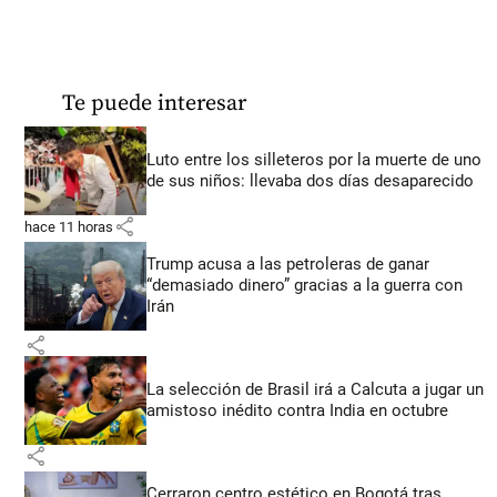
Te puede interesar
Luto entre los silleteros por la muerte de uno
de sus niños: llevaba dos días desaparecido
share
hace 11 horas
Trump acusa a las petroleras de ganar
“demasiado dinero” gracias a la guerra con
Irán
share
La selección de Brasil irá a Calcuta a jugar un
amistoso inédito contra India en octubre
share
Cerraron centro estético en Bogotá tras