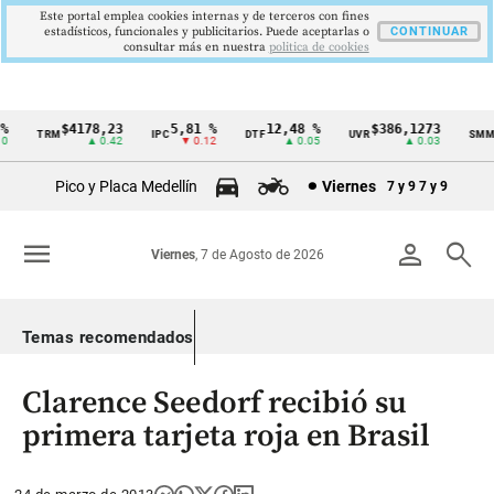
Este portal emplea cookies internas y de terceros con fines
estadísticos, funcionales y publicitarios. Puede aceptarlas o
CONTINUAR
consultar más en nuestra
politica de cookies
$4178,23
5,81 %
12,48 %
$386,1273
TRM
IPC
DTF
UVR
SMMLV
Cintillo
▲ 0.42
▼ 0.12
▲ 0.05
▲ 0.03
de
Pico y Placa Medellín
Viernes
7 y 9
7 y 9
indicadores
económicos
menu
person
search
Viernes
, 7 de Agosto de 2026
Colombia
Temas recomendados
Clarence Seedorf recibió su
primera tarjeta roja en Brasil