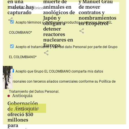
en una
muerte de
y Manuel Grau
maleta: hay
animales en
de mover
capturado
zoológicos de
contratos y
Japón y
nombramientos
share
obligan a
en Ecopetrol
Acepto
términos y condiciones productos y servicios
Grupo EL
detener
share
COLOMBIANO*
reactores
nucleares en
Europa
Acepto
el tratamiento y uso del dato Personal
por parte del Grupo
share
EL COLOMBIANO*
Acepto que Grupo EL COLOMBIANO
comparta mis datos
personales con terceros aliados comerciales
conforme su Política de
Tratamiento del Datos Personal.
Antioquia
Gobernación
de Antioquia
ofreció $50
millones
para