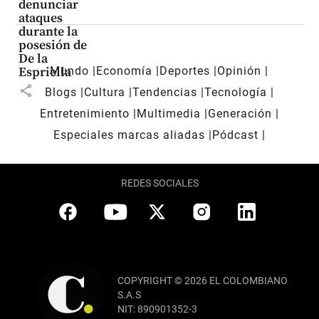
denunciar
ataques
durante la
posesión de
De la
Mundo
Economía
Deportes
Opinión
Espriella
share
Blogs
Cultura
Tendencias
Tecnología
Entretenimiento
Multimedia
Generación
Especiales marcas aliadas
Pódcast
REDES SOCIALES
COPYRIGHT © 2026 EL COLOMBIANO
S.A.S
NIT: 890901352-3