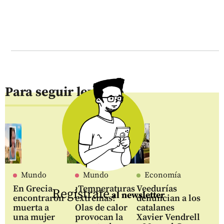
Para seguir leyendo
Mundo
Mundo
Economía
En Grecia
¡Temperaturas
Veedurías
Regístrate
al newsletter
encontraron
extremas!
denuncian a los
muerta a
Olas de calor
catalanes
una mujer
provocan la
Xavier Vendrell