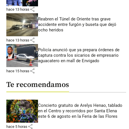
share
hace 13 horas
Reabren el Túnel de Oriente tras grave
accidente entre furgón y buseta que dejó
ocho heridos
share
hace 13 horas
Policía anunció que ya prepara órdenes de
captura contra los sicarios de empresario
aguacatero en mall de Envigado
share
hace 15 horas
Te recomendamos
Concierto gratuito de Arelys Henao, tablado
en el Centro y recorridos por Santa Elena
este 6 de agosto en la Feria de las Flores
share
hace 5 horas