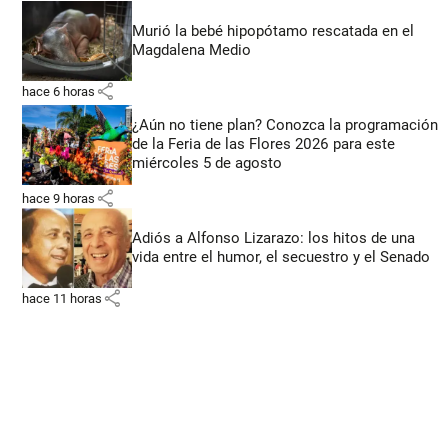
Murió la bebé hipopótamo rescatada en el
Magdalena Medio
share
hace 6 horas
¿Aún no tiene plan? Conozca la programación
de la Feria de las Flores 2026 para este
miércoles 5 de agosto
share
hace 9 horas
Adiós a Alfonso Lizarazo: los hitos de una
vida entre el humor, el secuestro y el Senado
share
hace 11 horas