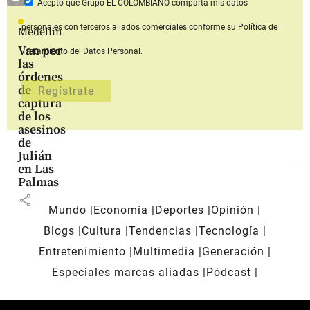
Acepto que Grupo EL COLOMBIANO
comparta mis datos
personales con terceros aliados comerciales
conforme su Política de
Medellín
Van por
Tratamiento del Datos Personal.
las
órdenes
de
captura
de los
asesinos
de
Julián
en Las
Palmas
share
Mundo
Economía
Deportes
Opinión
Blogs
Cultura
Tendencias
Tecnología
Entretenimiento
Multimedia
Generación
Especiales marcas aliadas
Pódcast