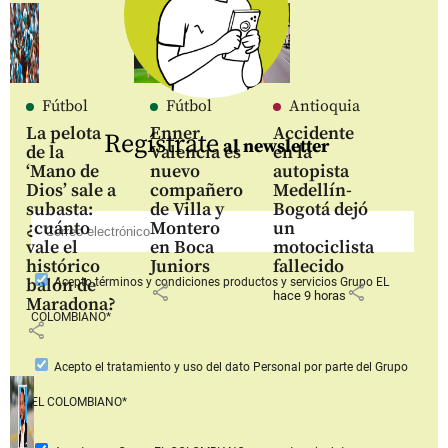
Fútbol
Fútbol
Antioquia
La pelota
Enner
Accidente
Regístrate
al newsletter
de la
Valencia es
en la
‘Mano de
nuevo
autopista
Dios’ sale a
compañero
Medellín-
subasta:
de Villa y
Bogotá dejó
¿cuánto
Montero
un
vale el
en Boca
motociclista
histórico
Juniors
fallecido
balón de
Acepto
términos y condiciones productos y servicios
Grupo EL
share
share
hace 9 horas
Maradona?
COLOMBIANO*
share
Acepto
el tratamiento y uso del dato Personal
por parte del Grupo
EL COLOMBIANO*