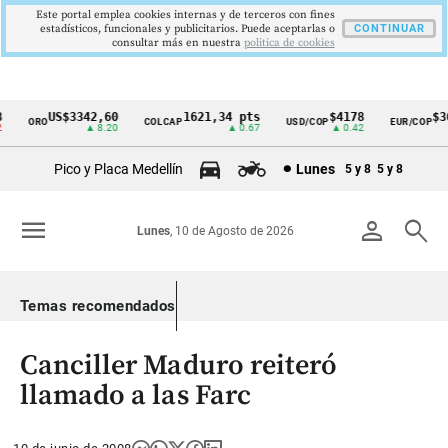
Este portal emplea cookies internas y de terceros con fines
estadísticos, funcionales y publicitarios. Puede aceptarlas o
CONTINUAR
consultar más en nuestra
politica de cookies
US$3342,60
1621,34 pts
$4178
$36
ORO
COLCAP
USD/COP
EUR/COP
Cintillo
▲ 8.20
▲ 0.67
▲ 0.42
de
Pico y Placa Medellín
Lunes
5 y 8
5 y 8
indicadores
económicos
menu
person
search
Lunes
, 10 de Agosto de 2026
Colombia
Temas recomendados
Canciller Maduro reiteró
llamado a las Farc