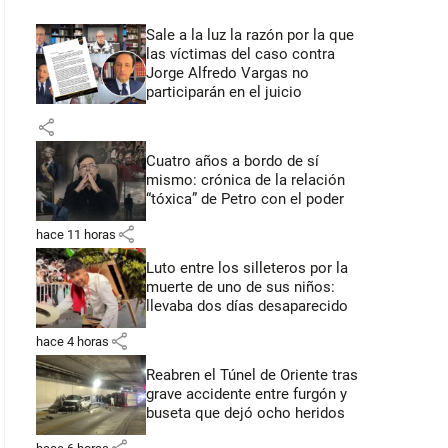
Sale a la luz la razón por la que
las víctimas del caso contra
Jorge Alfredo Vargas no
participarán en el juicio
share
Cuatro años a bordo de sí
mismo: crónica de la relación
“tóxica” de Petro con el poder
share
hace 11 horas
Luto entre los silleteros por la
muerte de uno de sus niños:
llevaba dos días desaparecido
share
hace 4 horas
Reabren el Túnel de Oriente tras
grave accidente entre furgón y
buseta que dejó ocho heridos