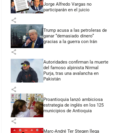
Jorge Alfredo Vargas no
participarán en el juicio
share
Trump acusa a las petroleras de
ganar “demasiado dinero”
gracias a la guerra con Irán
share
Autoridades confirman la muerte
del famoso alpinista Nirmal
Purja, tras una avalancha en
Pakistán
share
Proantioquia lanzó ambiciosa
estrategia de inglés en los 125
municipios de Antioquia
share
Marc-André Ter Stegen llega