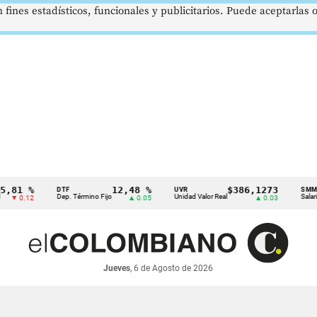
 fines estadísticos, funcionales y publicitarios. Puede aceptarlas
 %
12,48 %
$386,1273
DTF
UVR
SMMLV
Dep. Término Fijo
Unidad Valor Real
Salario Mínim
12
▲ 0.05
▲ 0.03
Jueves
, 6 de Agosto de 2026