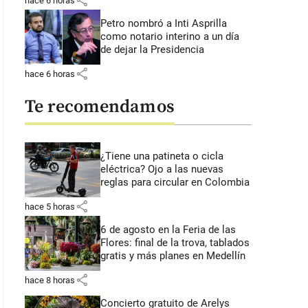
share
hace 6 horas
Petro nombró a Inti Asprilla
como notario interino a un día
de dejar la Presidencia
share
hace 6 horas
Te recomendamos
¿Tiene una patineta o cicla
eléctrica? Ojo a las nuevas
reglas para circular en Colombia
share
hace 5 horas
6 de agosto en la Feria de las
Flores: final de la trova, tablados
gratis y más planes en Medellín
share
hace 8 horas
Concierto gratuito de Arelys