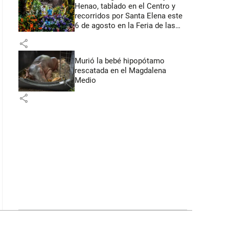
Henao, tablado en el Centro y
recorridos por Santa Elena este
6 de agosto en la Feria de las
Flores
share
Murió la bebé hipopótamo
rescatada en el Magdalena
Medio
share