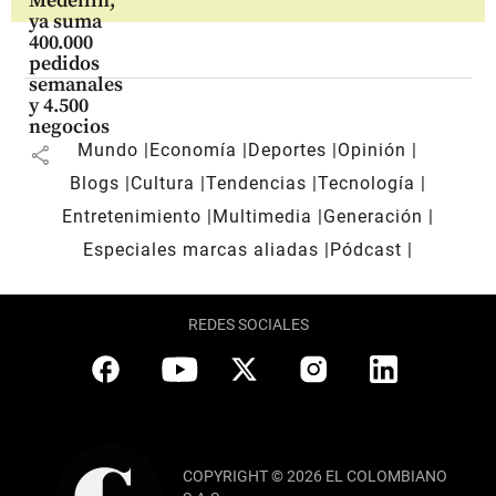
Medellín,
ya suma
400.000
pedidos
semanales
y 4.500
negocios
Mundo
Economía
Deportes
Opinión
share
Blogs
Cultura
Tendencias
Tecnología
Entretenimiento
Multimedia
Generación
Especiales marcas aliadas
Pódcast
REDES SOCIALES
COPYRIGHT © 2026 EL COLOMBIANO