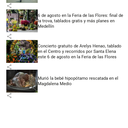
share
6 de agosto en la Feria de las Flores: final de
la trova, tablados gratis y más planes en
Medellín
share
Concierto gratuito de Arelys Henao, tablado
en el Centro y recorridos por Santa Elena
este 6 de agosto en la Feria de las Flores
share
Murió la bebé hipopótamo rescatada en el
Magdalena Medio
share