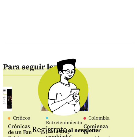
Para seguir leyendo
Críticos
Colombia
Entretenimiento
Crónicas
Comienza
Regístrate
al newsletter
¡Está muy
de un Fan
la
cambiada!