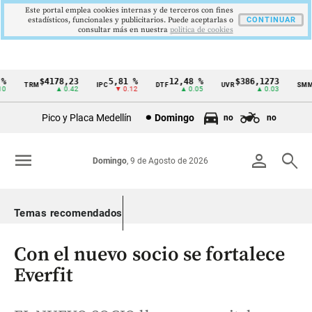
Este portal emplea cookies internas y de terceros con fines
estadísticos, funcionales y publicitarios. Puede aceptarlas o
CONTINUAR
consultar más en nuestra
politica de cookies
$4178,23
5,81 %
12,48 %
$386,1273
TRM
IPC
DTF
UVR
SMMLV
Cintillo
▲ 0.42
▼ 0.12
▲ 0.05
▲ 0.03
de
Pico y Placa Medellín
Domingo
no
no
indicadores
económicos
menu
person
search
Domingo
, 9 de Agosto de 2026
Colombia
Temas recomendados
Con el nuevo socio se fortalece
Everfit