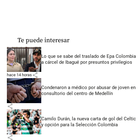
Te puede interesar
Lo que se sabe del traslado de Epa Colombia
a cárcel de Ibagué por presuntos privilegios
share
hace 14 horas
Condenaron a médico por abusar de joven en
consultorio del centro de Medellín
share
Camilo Durán, la nueva carta de gol del Celtic
y opción para la Selección Colombia
share