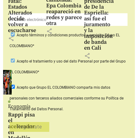
Fatal:
presidencia
Epa Colombia
Estados
de De la
reapareció en
Alterados
Espriella:
redes y parece
decide
así fue el
otra
volver a
juramento
escucharse
y la
share
imposición
Acepto
términos y condiciones productos y servicios
Grupo EL
share
de banda
COLOMBIANO*
en Cali
share
Acepto
el tratamiento y uso del dato Personal
por parte del Grupo
EL COLOMBIANO*
Acepto que Grupo EL COLOMBIANO
comparta mis datos
personales con terceros aliados comerciales
conforme su Política de
Economía
Tratamiento del Datos Personal.
Rappi pisa
el
acelerador
en