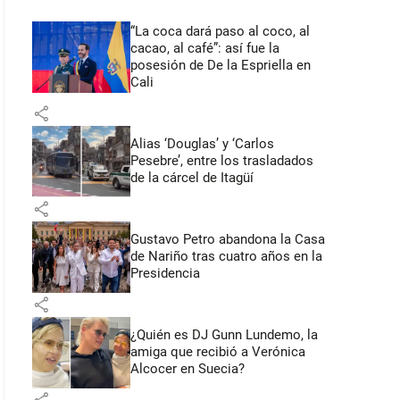
“La coca dará paso al coco, al
cacao, al café”: así fue la
posesión de De la Espriella en
Cali
share
Alias ‘Douglas’ y ‘Carlos
Pesebre’, entre los trasladados
de la cárcel de Itagüí
share
Gustavo Petro abandona la Casa
de Nariño tras cuatro años en la
Presidencia
share
¿Quién es DJ Gunn Lundemo, la
amiga que recibió a Verónica
Alcocer en Suecia?