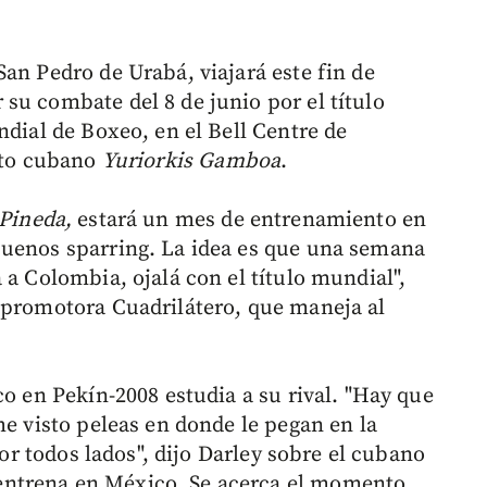
an Pedro de Urabá, viajará este fin de
su combate del 8 de junio por el título
ndial de Boxeo, en el Bell Centre de
icto cubano
Yuriorkis
Gamboa
.
Pineda,
estará un mes de entrenamiento en
buenos sparring. La idea es que una semana
 a Colombia, ojalá con el título mundial",
 promotora Cuadrilátero, que maneja al
co en Pekín-2008 estudia a su rival. "Hay que
he visto peleas en donde le pegan en la
por todos lados", dijo Darley sobre el cubano
ntrena en México. Se acerca el momento