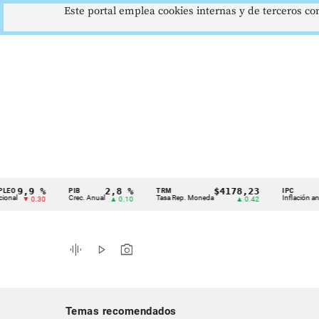
Este portal emplea cookies internas y de terceros con
9,9 %
2,8 %
$4178,23
5
PIB
TRM
IPC
Cintillo
Crec. Anual
Tasa Rep. Moneda
Inflación anual
▼ 0.30
▲ 0.10
▲ 0.42
de
indicadores
graphic_eq
play_arrow
photo_camera
económicos
Colombia
Temas recomendados