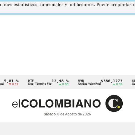
 fines estadísticos, funcionales y publicitarios. Puede aceptarlas
,81 %
12,48 %
$386,1273
DTF
UVR
SMMLV
Dep. Término Fijo
Unidad Valor Real
Salario 
▼ 0.12
▲ 0.05
▲ 0.03
Sábado
, 8 de Agosto de 2026