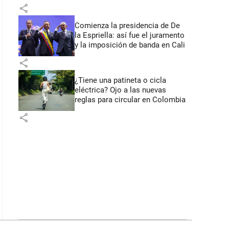
primeros anuncios desde Cali
share
Comienza la presidencia de De
la Espriella: así fue el juramento
y la imposición de banda en Cali
share
¿Tiene una patineta o cicla
eléctrica? Ojo a las nuevas
reglas para circular en Colombia
share