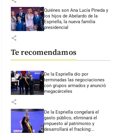
share
Quiénes son Ana Lucía Pineda y
los hijos de Abelardo de la
Espriella, la nueva familia
presidencial
share
Te recomendamos
De la Espriella dio por
terminadas las negociaciones
con grupos armados y anunció
megacárceles
share
De la Espriella congelará el
gasto público, eliminará el
impuesto al patrimonio y
desarrollará el fracking: