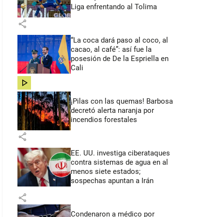
Liga enfrentando al Tolima
share
“La coca dará paso al coco, al
cacao, al café”: así fue la
posesión de De la Espriella en
Cali
share
¡Pilas con las quemas! Barbosa
decretó alerta naranja por
incendios forestales
share
EE. UU. investiga ciberataques
contra sistemas de agua en al
menos siete estados;
sospechas apuntan a Irán
share
Condenaron a médico por