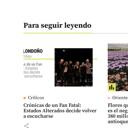
Para seguir leyendo
Críticos
Orient
Crónicas de un Fan Fatal:
Flores qu
Estados Alterados decide volver
es el ne
a escucharse
380 mill
antioqu
share