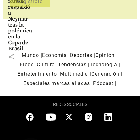
Santos
respaldó
a
Neymar
tras la
polémica
en la
Copa de
Brasil
Mundo
Economía
Deportes
Opinión
share
Blogs
Cultura
Tendencias
Tecnología
Entretenimiento
Multimedia
Generación
Especiales marcas aliadas
Pódcast
REDES SOCIALES