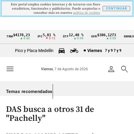
Este portal emplea cookies internas y de terceros con fines
estadísticos, funcionales y publicitarios. Puede aceptarlas o
CONTINUAR
consultar más en nuestra
politica de cookies
$4178,23
5,81 %
12,48 %
$386,1273
$1
TRM
IPC
DTF
UVR
SMMLV
Cintillo
▲ 0.42
▼ 0.12
▲ 0.05
▲ 0.03
de
Pico y Placa Medellín
Viernes
7 y 9
7 y 9
indicadores
económicos
menu
person
search
Viernes
, 7 de Agosto de 2026
Colombia
Temas recomendados
DAS busca a otros 31 de
"Pachelly"