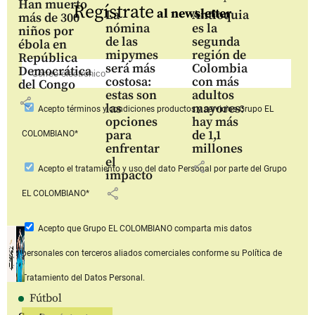
Han muerto
Regístrate
al newsletter
La
Antioquia
más de 300
nómina
es la
niños por
de las
segunda
ébola en
mipymes
región de
República
será más
Colombia
Democrática
costosa:
con más
del Congo
estas son
adultos
share
las
mayores:
Acepto
términos y condiciones productos y servicios
Grupo EL
opciones
hay más
para
de 1,1
COLOMBIANO*
enfrentar
millones
el
share
Acepto
el tratamiento y uso del dato Personal
por parte del Grupo
impacto
share
EL COLOMBIANO*
Acepto que Grupo EL COLOMBIANO
comparta mis datos
personales con terceros aliados comerciales
conforme su Política de
Tratamiento del Datos Personal.
Fútbol