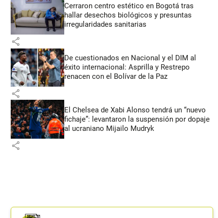
Cerraron centro estético en Bogotá tras
hallar desechos biológicos y presuntas
irregularidades sanitarias
share
De cuestionados en Nacional y el DIM al
éxito internacional: Asprilla y Restrepo
renacen con el Bolívar de la Paz
share
El Chelsea de Xabi Alonso tendrá un “nuevo
fichaje”: levantaron la suspensión por dopaje
al ucraniano Mijailo Mudryk
share