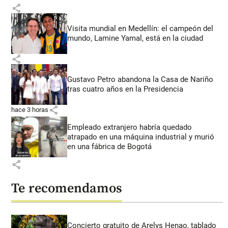
share
Visita mundial en Medellín: el campeón del
mundo, Lamine Yamal, está en la ciudad
share
Gustavo Petro abandona la Casa de Nariño
tras cuatro años en la Presidencia
share
hace 3 horas
Empleado extranjero habría quedado
atrapado en una máquina industrial y murió
en una fábrica de Bogotá
share
Te recomendamos
Concierto gratuito de Arelys Henao, tablado