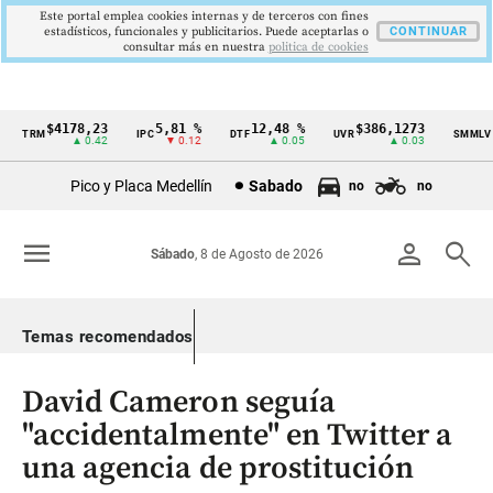
Este portal emplea cookies internas y de terceros con fines
estadísticos, funcionales y publicitarios. Puede aceptarlas o
CONTINUAR
consultar más en nuestra
politica de cookies
$4178,23
5,81 %
12,48 %
$386,1273
$1
TRM
IPC
DTF
UVR
SMMLV
Cintillo
▲ 0.42
▼ 0.12
▲ 0.05
▲ 0.03
de
Pico y Placa Medellín
Sabado
no
no
indicadores
económicos
menu
person
search
Sábado
, 8 de Agosto de 2026
Colombia
Temas recomendados
David Cameron seguía
"accidentalmente" en Twitter a
una agencia de prostitución