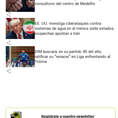
consultorio del centro de Medellín
share
EE. UU. investiga ciberataques contra
sistemas de agua en al menos siete estados;
sospechas apuntan a Irán
share
DIM buscará, en su partido 40 del año,
ratificar su “renacer” en Liga enfrentando al
Tolima
share
Regístrate a nuestro newsletter