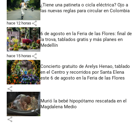
¿Tiene una patineta o cicla eléctrica? Ojo a
las nuevas reglas para circular en Colombia
share
hace 12 horas
6 de agosto en la Feria de las Flores: final de
la trova, tablados gratis y más planes en
Medellín
share
hace 15 horas
Concierto gratuito de Arelys Henao, tablado
en el Centro y recorridos por Santa Elena
este 6 de agosto en la Feria de las Flores
share
Murió la bebé hipopótamo rescatada en el
Magdalena Medio
share