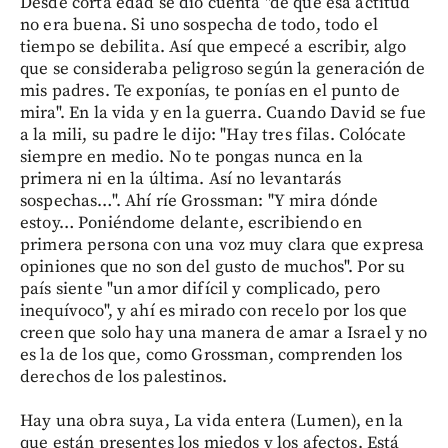
Desde corta edad se dio cuenta "de que esa actitud
no era buena. Si uno sospecha de todo, todo el
tiempo se debilita. Así que empecé a escribir, algo
que se consideraba peligroso según la generación de
mis padres. Te exponías, te ponías en el punto de
mira". En la vida y en la guerra. Cuando David se fue
a la mili, su padre le dijo: "Hay tres filas. Colócate
siempre en medio. No te pongas nunca en la
primera ni en la última. Así no levantarás
sospechas…". Ahí ríe Grossman: "Y mira dónde
estoy… Poniéndome delante, escribiendo en
primera persona con una voz muy clara que expresa
opiniones que no son del gusto de muchos". Por su
país siente "un amor difícil y complicado, pero
inequívoco", y ahí es mirado con recelo por los que
creen que solo hay una manera de amar a Israel y no
es la de los que, como Grossman, comprenden los
derechos de los palestinos.
Hay una obra suya, La vida entera (Lumen), en la
que están presentes los miedos y los afectos. Está