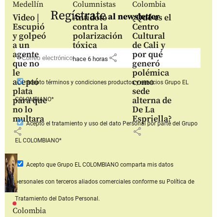
Medellín
Columnistas
Colombia
Regístrate
al newsletter
Video |
Antídoto
¿Qué es el
Escupió
contra la
Centro
y golpeó
polarización
Cultural
a un
tóxica
de Cali y
agente
por qué
share
hace 6 horas
que no
generó
le
polémica
aceptó
como
Acepto
términos y condiciones productos y servicios
Grupo EL
plata
sede
para que
alterna de
COLOMBIANO*
no lo
De La
multara
Espriella?
Acepto
el tratamiento y uso del dato Personal
por parte del Grupo
share
share
EL COLOMBIANO*
Acepto que Grupo EL COLOMBIANO
comparta mis datos
personales con terceros aliados comerciales
conforme su Política de
Tratamiento del Datos Personal.
Colombia