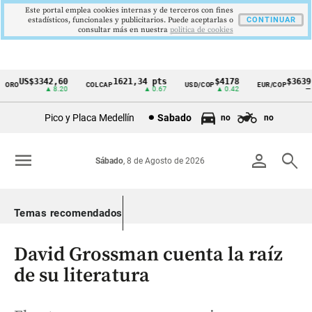
Este portal emplea cookies internas y de terceros con fines
estadísticos, funcionales y publicitarios. Puede aceptarlas o
CONTINUAR
consultar más en nuestra
politica de cookies
US$3342,60
1621,34 pts
$4178
$3639
O
COLCAP
USD/COP
EUR/COP
Cintillo
▲ 8.20
▲ 0.67
▲ 0.42
—
de
Pico y Placa Medellín
Sabado
no
no
indicadores
económicos
menu
person
search
Sábado
, 8 de Agosto de 2026
Colombia
Temas recomendados
David Grossman cuenta la raíz
de su literatura