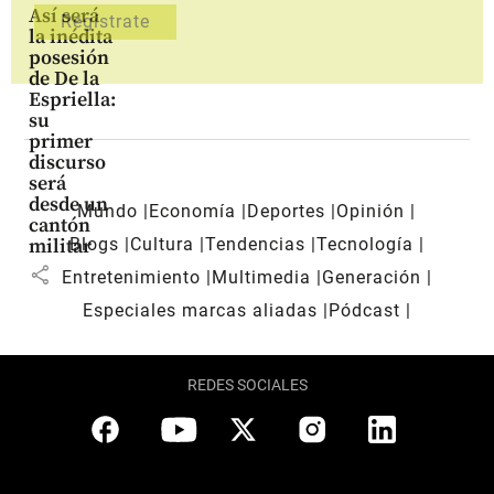
Así será
la inédita
posesión
de De la
Espriella:
su
primer
discurso
será
desde un
Mundo
Economía
Deportes
Opinión
cantón
Blogs
Cultura
Tendencias
Tecnología
militar
share
Entretenimiento
Multimedia
Generación
Especiales marcas aliadas
Pódcast
REDES SOCIALES