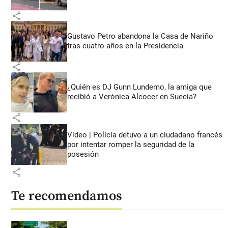
share
Gustavo Petro abandona la Casa de Nariño
tras cuatro años en la Presidencia
share
¿Quién es DJ Gunn Lundemo, la amiga que
recibió a Verónica Alcocer en Suecia?
share
Video | Policía detuvo a un ciudadano francés
por intentar romper la seguridad de la
posesión
share
Te recomendamos