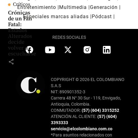
Críticos
Entretenimiento
Multimedia
Generación
Crónicas
Especiales marcas aliadas
Pódcast
de un Fan
Fatal:
Estados
Alterados
REDES SOCIALES
decide
volver a
escucharse
share
COPYRIGHT © 2026 EL COLOMBIANO
S.A.S
NIT: 890901352-3
Carrera 48 N° 30 Sur - 119, Envigado,
Antioquia, Colombia.
CONMUTADOR:
(57) (604) 3315252
ATENCIÓN AL CLIENTE:
(57) (604)
3393333
servicio@elcolombiano.com.co
*Para asuntos relacionados con