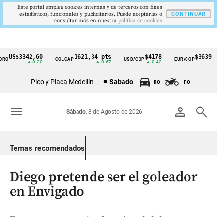
Este portal emplea cookies internas y de terceros con fines
estadísticos, funcionales y publicitarios. Puede aceptarlas o
CONTINUAR
consultar más en nuestra
politica de cookies
US$3342,60
1621,34 pts
$4178
$3639
O
COLCAP
USD/COP
EUR/COP
Cintillo
▲ 8.20
▲ 0.67
▲ 0.42
—
de
Pico y Placa Medellín
Sabado
no
no
indicadores
económicos
menu
person
search
Sábado
, 8 de Agosto de 2026
Colombia
Temas recomendados
Diego pretende ser el goleador
en Envigado