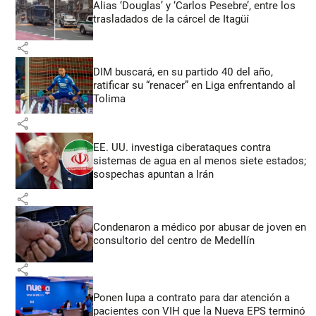
Alias ‘Douglas’ y ‘Carlos Pesebre’, entre los
trasladados de la cárcel de Itagüí
share
DIM buscará, en su partido 40 del año,
ratificar su “renacer” en Liga enfrentando al
Tolima
share
EE. UU. investiga ciberataques contra
sistemas de agua en al menos siete estados;
sospechas apuntan a Irán
share
Condenaron a médico por abusar de joven en
consultorio del centro de Medellín
share
Ponen lupa a contrato para dar atención a
pacientes con VIH que la Nueva EPS terminó