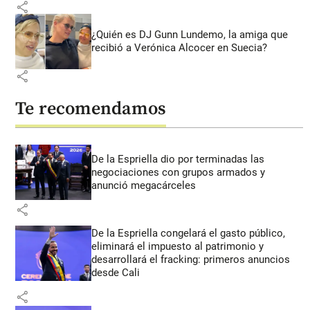
share
¿Quién es DJ Gunn Lundemo, la amiga que
recibió a Verónica Alcocer en Suecia?
share
Te recomendamos
De la Espriella dio por terminadas las
negociaciones con grupos armados y
anunció megacárceles
share
De la Espriella congelará el gasto público,
eliminará el impuesto al patrimonio y
desarrollará el fracking: primeros anuncios
desde Cali
share