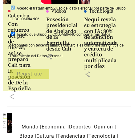
Acepto
el tratamiento y uso del dato Personal
por parte del Grupo
Videos
Tecnología
Colombia
Posesión
Nequi revela
EL COLOMBIANO*
Con
presidencial
su estrategia
refuerzo
de Abelardo
con IA: 80%
Acepto que Grupo EL COLOMBIANO
comparta mis datos
del pie
de la
de atención
de
Espriella
automatizada
personales con terceros aliados comerciales
conforme su Política de
fuerza,
desde Cali
y cartera de
así se
crédito
share
Tratamiento del Datos Personal.
preparó
multiplicada
Cali para
por diez
la
share
posesión
de De la
Espriella
share
Mundo
Economía
Deportes
Opinión
Blogs
Cultura
Tendencias
Tecnología