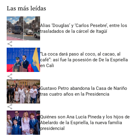
Las más leídas
Alias ‘Douglas’ y ‘Carlos Pesebre’, entre los
trasladados de la cárcel de Itagüí
share
“La coca dará paso al coco, al cacao, al
café”: así fue la posesión de De la Espriella
en Cali
share
Gustavo Petro abandona la Casa de Nariño
tras cuatro años en la Presidencia
share
Quiénes son Ana Lucía Pineda y los hijos de
Abelardo de la Espriella, la nueva familia
presidencial