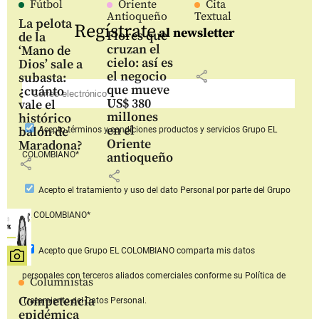
Fútbol
Oriente
Cita
Antioqueño
Textual
La pelota
Regístrate
al newsletter
Flores que
de la
cruzan el
‘Mano de
cielo: así es
Dios’ sale a
share
el negocio
subasta:
que mueve
¿cuánto
US$ 380
vale el
millones
histórico
en el
balón de
Acepto
términos y condiciones productos y servicios
Grupo EL
Oriente
Maradona?
COLOMBIANO*
antioqueño
share
share
Acepto
el tratamiento y uso del dato Personal
por parte del Grupo
EL COLOMBIANO*
Acepto que Grupo EL COLOMBIANO
comparta mis datos
personales con terceros aliados comerciales
conforme su Política de
Columnistas
Competencia
Tratamiento del Datos Personal.
epidémica