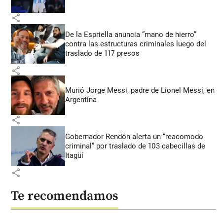
share
De la Espriella anuncia “mano de hierro”
contra las estructuras criminales luego del
traslado de 117 presos
share
Murió Jorge Messi, padre de Lionel Messi, en
Argentina
share
Gobernador Rendón alerta un “reacomodo
criminal” por traslado de 103 cabecillas de
Itagüí
share
Te recomendamos