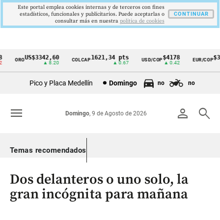
Este portal emplea cookies internas y de terceros con fines
estadísticos, funcionales y publicitarios. Puede aceptarlas o
CONTINUAR
consultar más en nuestra
politica de cookies
US$3342,60
1621,34 pts
$4178
$36
ORO
COLCAP
USD/COP
EUR/COP
Cintillo
▲ 8.20
▲ 0.67
▲ 0.42
de
Pico y Placa Medellín
Domingo
no
no
indicadores
económicos
menu
person
search
Domingo
, 9 de Agosto de 2026
Colombia
Temas recomendados
Dos delanteros o uno solo, la
gran incógnita para mañana