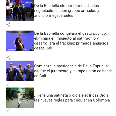
De la Espriella dio por terminadas las
negociaciones con grupos armados y
anunció megacárceles
share
De la Espriella congelará el gasto público,
eliminará el impuesto al patrimonio y
desarrollará el fracking: primeros anuncios
desde Cali
share
Comienza la presidencia de De la Espriella:
así fue el juramento y la imposición de banda
en Cali
share
¿Tiene una patineta o cicla eléctrica? Ojo a
las nuevas reglas para circular en Colombia
share