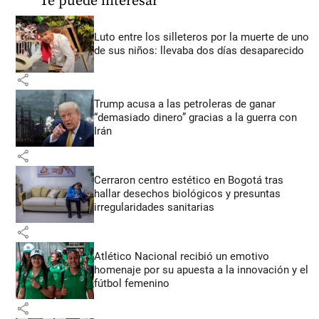
Te puede interesar
Luto entre los silleteros por la muerte de uno
de sus niños: llevaba dos días desaparecido
share
Trump acusa a las petroleras de ganar
“demasiado dinero” gracias a la guerra con
Irán
share
Cerraron centro estético en Bogotá tras
hallar desechos biológicos y presuntas
irregularidades sanitarias
share
Atlético Nacional recibió un emotivo
homenaje por su apuesta a la innovación y el
fútbol femenino
share