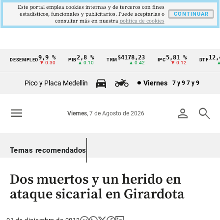
Este portal emplea cookies internas y de terceros con fines
estadísticos, funcionales y publicitarios. Puede aceptarlas o
CONTINUAR
consultar más en nuestra
politica de cookies
9,9 %
2,8 %
$4178,23
5,81 %
12,4
DESEMPLEO
PIB
TRM
IPC
DTF
Cintillo
▼ 0.30
▲ 0.10
▲ 0.42
▼ 0.12
▲ 
de
Pico y Placa Medellín
Viernes
7 y 9
7 y 9
indicadores
económicos
menu
person
search
Viernes
, 7 de Agosto de 2026
Colombia
Temas recomendados
Dos muertos y un herido en
ataque sicarial en Girardota