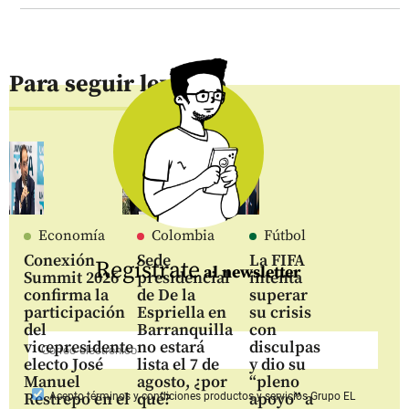
Para seguir leyendo
Economía
Colombia
Fútbol
Conexión
Sede
La FIFA
Regístrate
al newsletter
Summit 2026
presidencial
intenta
confirma la
de De la
superar
participación
Espriella en
su crisis
del
Barranquilla
con
vicepresidente
no estará
disculpas
electo José
lista el 7 de
y dio su
Manuel
agosto, ¿por
“pleno
Restrepo en el
qué?
apoyo” a
Acepto
términos y condiciones productos y servicios
Grupo EL