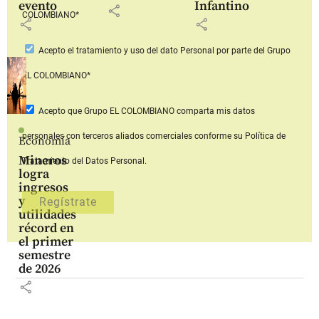
evento
Infantino
share
COLOMBIANO*
share
share
Acepto
el tratamiento y uso del dato Personal
por parte del Grupo
EL COLOMBIANO*
Acepto que Grupo EL COLOMBIANO
comparta mis datos
personales con terceros aliados comerciales
conforme su Política de
Economía
Mineros
Tratamiento del Datos Personal.
logra
ingresos
y
utilidades
récord en
el primer
semestre
de 2026
share