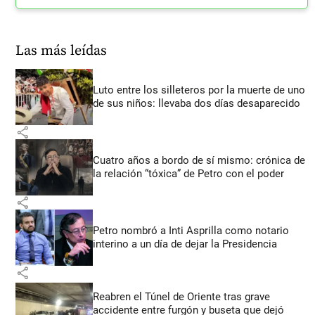
Las más leídas
Luto entre los silleteros por la muerte de uno
de sus niños: llevaba dos días desaparecido
share
Cuatro años a bordo de sí mismo: crónica de
la relación “tóxica” de Petro con el poder
share
Petro nombró a Inti Asprilla como notario
interino a un día de dejar la Presidencia
share
Reabren el Túnel de Oriente tras grave
accidente entre furgón y buseta que dejó