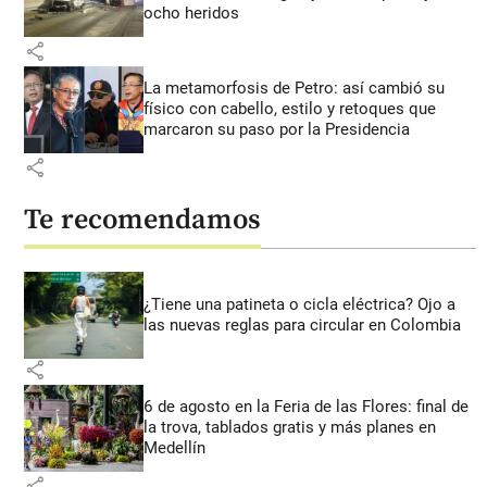
ocho heridos
share
La metamorfosis de Petro: así cambió su
físico con cabello, estilo y retoques que
marcaron su paso por la Presidencia
share
Te recomendamos
¿Tiene una patineta o cicla eléctrica? Ojo a
las nuevas reglas para circular en Colombia
share
6 de agosto en la Feria de las Flores: final de
la trova, tablados gratis y más planes en
Medellín
share