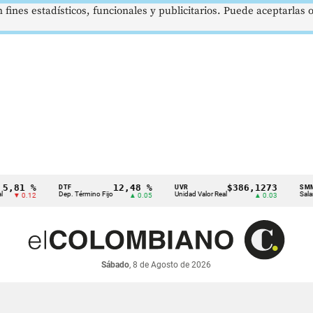
 fines estadísticos, funcionales y publicitarios. Puede aceptarlas
1 %
12,48 %
$386,1273
DTF
UVR
SMMLV
Dep. Término Fijo
Unidad Valor Real
Salario Mín
0.12
▲ 0.05
▲ 0.03
Sábado
, 8 de Agosto de 2026