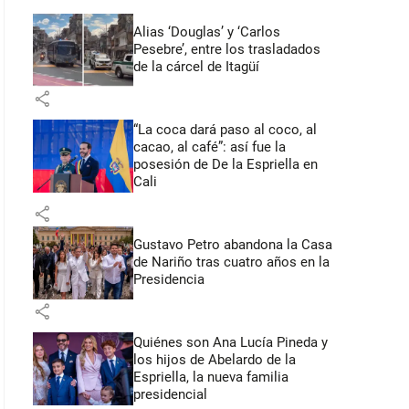
Alias ‘Douglas’ y ‘Carlos
Pesebre’, entre los trasladados
de la cárcel de Itagüí
share
“La coca dará paso al coco, al
cacao, al café”: así fue la
posesión de De la Espriella en
Cali
share
Gustavo Petro abandona la Casa
de Nariño tras cuatro años en la
Presidencia
share
Quiénes son Ana Lucía Pineda y
los hijos de Abelardo de la
Espriella, la nueva familia
presidencial