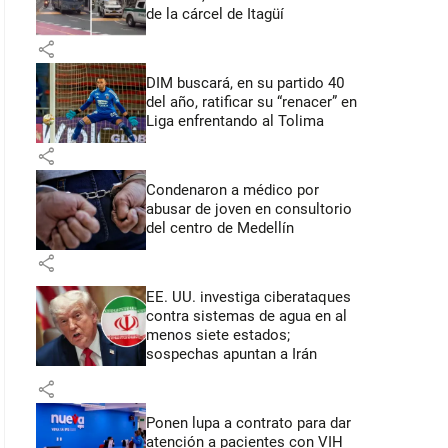
de la cárcel de Itagüí
share
DIM buscará, en su partido 40
del año, ratificar su “renacer” en
Liga enfrentando al Tolima
share
Condenaron a médico por
abusar de joven en consultorio
del centro de Medellín
share
EE. UU. investiga ciberataques
contra sistemas de agua en al
menos siete estados;
sospechas apuntan a Irán
share
Ponen lupa a contrato para dar
atención a pacientes con VIH