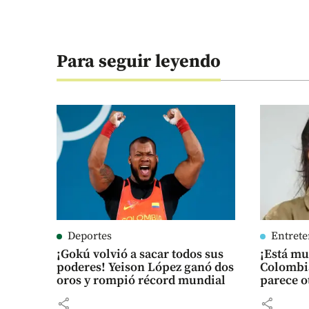
Para seguir leyendo
Deportes
Entret
¡Gokú volvió a sacar todos sus
¡Está m
poderes! Yeison López ganó dos
Colombia
oros y rompió récord mundial
parece o
share
share