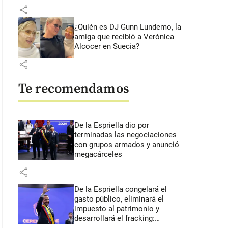
share
¿Quién es DJ Gunn Lundemo, la
amiga que recibió a Verónica
Alcocer en Suecia?
share
Te recomendamos
De la Espriella dio por
terminadas las negociaciones
con grupos armados y anunció
megacárceles
share
De la Espriella congelará el
gasto público, eliminará el
impuesto al patrimonio y
desarrollará el fracking: