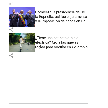
primeros anuncios desde Cali
share
Comienza la presidencia de De
la Espriella: así fue el juramento
y la imposición de banda en Cali
share
¿Tiene una patineta o cicla
eléctrica? Ojo a las nuevas
reglas para circular en Colombia
share