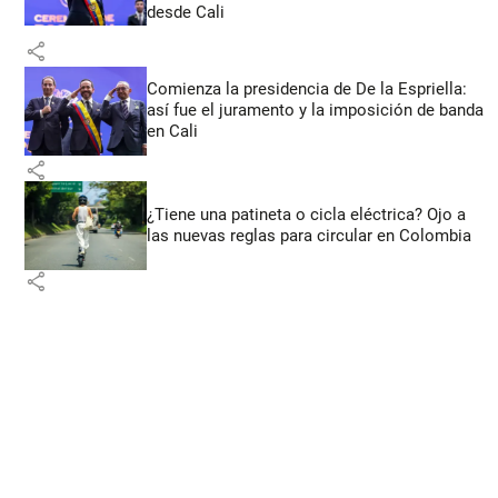
desde Cali
share
Comienza la presidencia de De la Espriella:
así fue el juramento y la imposición de banda
en Cali
share
¿Tiene una patineta o cicla eléctrica? Ojo a
las nuevas reglas para circular en Colombia
share