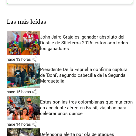
Las más leídas
John Jairo Grajales, ganador absoluto del
Desfile de Silleteros 2026: estos son todos
los ganadores
share
hace 13 horas
Presidente De la Espriella confirma captura
de ‘Boni’, segundo cabecilla de la Segunda
Marquetalia
share
hace 15 horas
Estas son las tres colombianas que murieron
en accidente aéreo en Brasil; viajaban para
celebrar unos quince
share
hace 14 horas
Defensoría alerta por ola de ataques