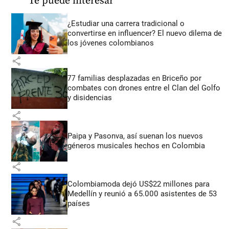
Te puede interesar
¿Estudiar una carrera tradicional o
convertirse en influencer? El nuevo dilema de
los jóvenes colombianos
share
77 familias desplazadas en Briceño por
combates con drones entre el Clan del Golfo
y disidencias
share
Paipa y Pasonva, así suenan los nuevos
géneros musicales hechos en Colombia
share
Colombiamoda dejó US$22 millones para
Medellín y reunió a 65.000 asistentes de 53
países
share