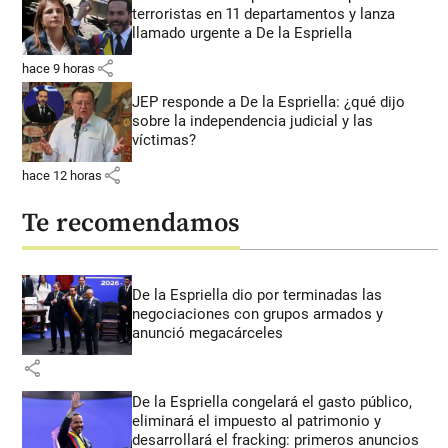
terroristas en 11 departamentos y lanza
llamado urgente a De la Espriella
share
hace 9 horas
JEP responde a De la Espriella: ¿qué dijo
sobre la independencia judicial y las
víctimas?
share
hace 12 horas
Te recomendamos
De la Espriella dio por terminadas las
negociaciones con grupos armados y
anunció megacárceles
share
De la Espriella congelará el gasto público,
eliminará el impuesto al patrimonio y
desarrollará el fracking: primeros anuncios