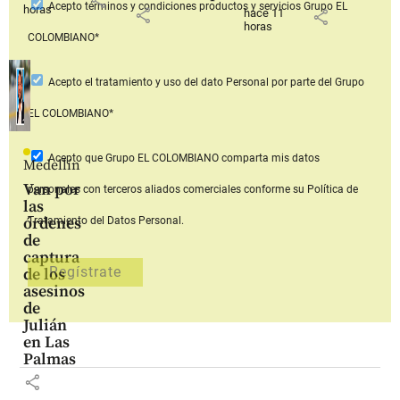
share
Acepto
términos y condiciones productos y servicios
Grupo EL
horas
share
hace 11
share
horas
COLOMBIANO*
Acepto
el tratamiento y uso del dato Personal
por parte del Grupo
EL COLOMBIANO*
Acepto que Grupo EL COLOMBIANO
comparta mis datos
Medellín
Van por
personales con terceros aliados comerciales
conforme su Política de
las
órdenes
Tratamiento del Datos Personal.
de
captura
de los
asesinos
de
Julián
en Las
Palmas
share