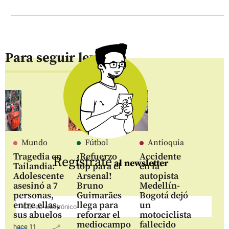
Para seguir leyendo
Mundo
Fútbol
Antioquia
Tragedia en
¡Refuerzo
Accidente
Regístrate
al newsletter
Tailandia:
top para el
en la
Adolescente
Arsenal!
autopista
asesinó a 7
Bruno
Medellín-
personas,
Guimarães
Bogotá dejó
entre ellas,
llega para
un
sus abuelos
reforzar el
motociclista
mediocampo
fallecido
hace 11