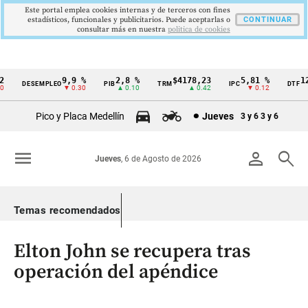
Este portal emplea cookies internas y de terceros con fines
estadísticos, funcionales y publicitarios. Puede aceptarlas o
CONTINUAR
consultar más en nuestra
politica de cookies
9,9 %
2,8 %
$4178,23
5,81 %
12,
DESEMPLEO
PIB
TRM
IPC
DTF
Cintillo
▼ 0.30
▲ 0.10
▲ 0.42
▼ 0.12
▲
de
Pico y Placa Medellín
Jueves
3 y 6
3 y 6
indicadores
económicos
menu
person
search
Jueves
, 6 de Agosto de 2026
Colombia
Temas recomendados
Elton John se recupera tras
operación del apéndice