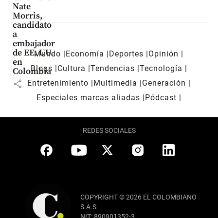
Nate
Morris,
candidato
a
embajador
de EE. UU.
Mundo
Economía
Deportes
Opinión
en
Blogs
Cultura
Tendencias
Tecnología
Colombia
share
Entretenimiento
Multimedia
Generación
Especiales marcas aliadas
Pódcast
REDES SOCIALES
COPYRIGHT © 2026 EL COLOMBIANO
S.A.S
NIT: 890901352-3