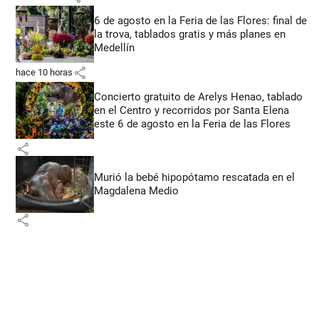
6 de agosto en la Feria de las Flores: final de
la trova, tablados gratis y más planes en
Medellín
share
hace 10 horas
Concierto gratuito de Arelys Henao, tablado
en el Centro y recorridos por Santa Elena
este 6 de agosto en la Feria de las Flores
share
Murió la bebé hipopótamo rescatada en el
Magdalena Medio
share