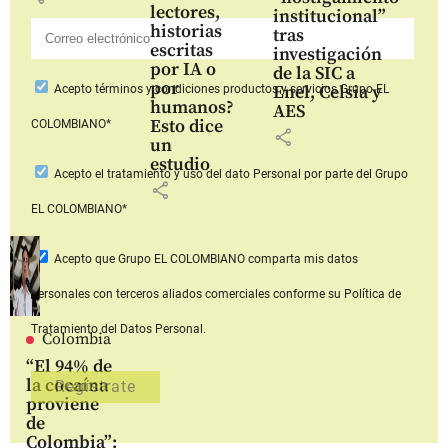
lectores,
institucional”
historias
tras
escritas
investigación
por IA o
de la SIC a
por
Enel, Celsia y
Acepto
términos y condiciones productos y servicios
Grupo EL
humanos?
AES
Esto dice
COLOMBIANO*
share
un
estudio
Acepto
el tratamiento y uso del dato Personal
por parte del Grupo
share
EL COLOMBIANO*
Acepto que Grupo EL COLOMBIANO
comparta mis datos
personales con terceros aliados comerciales
conforme su Política de
Tratamiento del Datos Personal.
Colombia
“El 94% de
la cocaína
proviene
de
Colombia”: