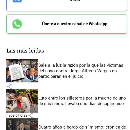
Únete a nuestro canal de Whatsapp
Las más leídas
Sale a la luz la razón por la que las víctimas
del caso contra Jorge Alfredo Vargas no
participarán en el juicio
share
Luto entre los silleteros por la muerte de uno
de sus niños: llevaba dos días desaparecido
share
hace 6 horas
Cuatro años a bordo de sí mismo: crónica de