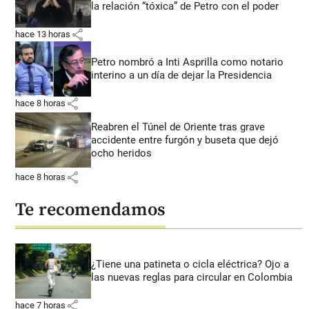
la relación “tóxica” de Petro con el poder
share
hace 13 horas
Petro nombró a Inti Asprilla como notario
interino a un día de dejar la Presidencia
share
hace 8 horas
Reabren el Túnel de Oriente tras grave
accidente entre furgón y buseta que dejó
ocho heridos
share
hace 8 horas
Te recomendamos
¿Tiene una patineta o cicla eléctrica? Ojo a
las nuevas reglas para circular en Colombia
share
hace 7 horas