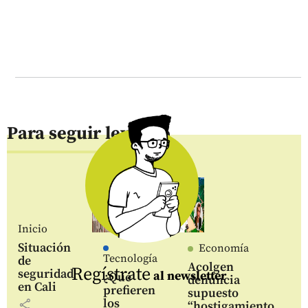
Para seguir leyendo
Inicio
Situación
Economía
Tecnología
de
Acolgen
Regístrate
seguridad
al newsletter
¿Qué
denuncia
en Cali
prefieren
supuesto
los
share
“hostigamiento