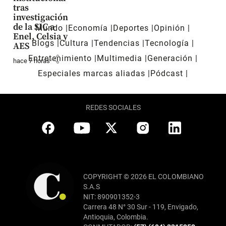
tras
investigación
de la SIC a
Mundo
Economía
Deportes
Opinión
Enel, Celsia y
Blogs
Cultura
Tendencias
Tecnología
AES
share
Entretenimiento
Multimedia
Generación
hace 7 horas
Especiales marcas aliadas
Pódcast
REDES SOCIALES
COPYRIGHT © 2026 EL COLOMBIANO
S.A.S
NIT: 890901352-3
Carrera 48 N° 30 Sur - 119, Envigado,
Antioquia, Colombia.