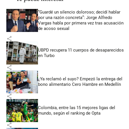
“Guardé un silencio doloroso; decidí hablar
por una razón concreta”: Jorge Alfredo
Vargas habla por primera vez tras acusación
de acoso sexual
share
UBPD recupera 11 cuerpos de desaparecidos
en Turbo
share
¿Ya reclamó el suyo? Empezó la entrega del
bono alimentario Cero Hambre en Medellín
share
Colombia, entre las 15 mejores ligas del
mundo, según el ranking de Opta
share