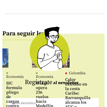
Para seguir leyendo
Colombia
Economía
Economía
Calor
Regístrate
al newsletter
SIC
Wingo
extremo en
formula
opera
la costa
pliego
236
Caribe:
de
vuelos
Barranquilla
cargos
hacia
alcanza los
contra
Medellín
35°C y