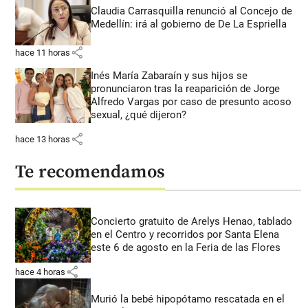
Claudia Carrasquilla renunció al Concejo de
Medellín: irá al gobierno de De La Espriella
share
hace 11 horas
Inés María Zabaraín y sus hijos se
pronunciaron tras la reaparición de Jorge
Alfredo Vargas por caso de presunto acoso
sexual, ¿qué dijeron?
share
hace 13 horas
Te recomendamos
Concierto gratuito de Arelys Henao, tablado
en el Centro y recorridos por Santa Elena
este 6 de agosto en la Feria de las Flores
share
hace 4 horas
Murió la bebé hipopótamo rescatada en el