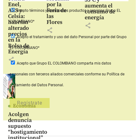
Enel,
por la
aumenta el
AES y
Feria de
consumo de
Acepto
términos y condiciones productos y servicios
Grupo EL
Celsia:
las
energía
habrían
Flores
COLOMBIANO*
share
alterado
share
precios
Acepto
el tratamiento y uso del dato Personal
por parte del Grupo
en la
Bolsa de
EL COLOMBIANO*
Energía
share
Acepto que Grupo EL COLOMBIANO
comparta mis datos
personales con terceros aliados comerciales
conforme su Política de
Tratamiento del Datos Personal.
Economía
Acolgen
denuncia
supuesto
“hostigamiento
institucional”