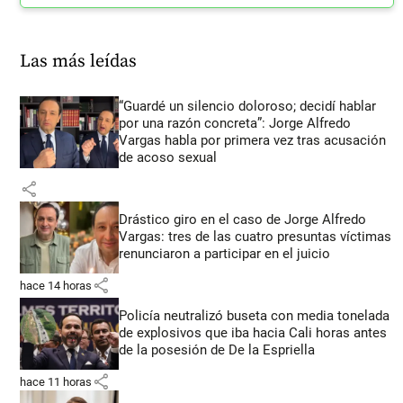
Las más leídas
“Guardé un silencio doloroso; decidí hablar
por una razón concreta”: Jorge Alfredo
Vargas habla por primera vez tras acusación
de acoso sexual
share
Drástico giro en el caso de Jorge Alfredo
Vargas: tres de las cuatro presuntas víctimas
renunciaron a participar en el juicio
share
hace 14 horas
Policía neutralizó buseta con media tonelada
de explosivos que iba hacia Cali horas antes
de la posesión de De la Espriella
share
hace 11 horas