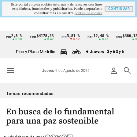
Este portal emplea cookies internas y de terceros con fines
estadísticos, funcionales y publicitarios. Puede aceptarlas o
CONTINUAR
consultar más en nuestra
politica de cookies
2,8 %
$4178,23
5,81 %
12,48 %
$386,1273
PIB
TRM
IPC
DTF
UVR
Cintillo
▲ 0.10
▲ 0.42
▼ 0.12
▲ 0.05
▲ 0.03
de
Pico y Placa Medellín
Jueves
3 y 6
3 y 6
indicadores
económicos
menu
person
search
Jueves
, 6 de Agosto de 2026
Colombia
Temas recomendados
En busca de lo fundamental
para una paz sostenible