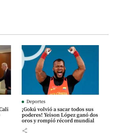
Deportes
Cali
¡Gokú volvió a sacar todos sus
e
poderes! Yeison López ganó dos
oros y rompió récord mundial
share