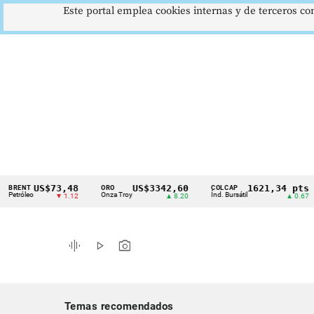
Este portal emplea cookies internas y de terceros con
US$73,48
US$3342,60
1621,34 pts
NT
ORO
COLCAP
U
Cintillo
leo
Onza Troy
Índ. Bursátil
Dó
▼ 1.12
▲ 8.20
▲ 0.67
de
indicadores
graphic_eq
play_arrow
photo_camera
económicos
Colombia
Temas recomendados