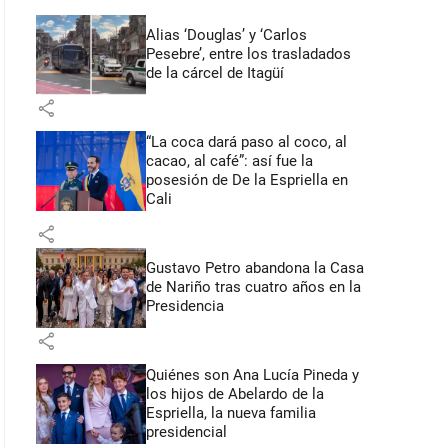
Alias ‘Douglas’ y ‘Carlos
Pesebre’, entre los trasladados
de la cárcel de Itagüí
share
“La coca dará paso al coco, al
cacao, al café”: así fue la
posesión de De la Espriella en
Cali
share
Gustavo Petro abandona la Casa
de Nariño tras cuatro años en la
Presidencia
share
Quiénes son Ana Lucía Pineda y
los hijos de Abelardo de la
Espriella, la nueva familia
presidencial