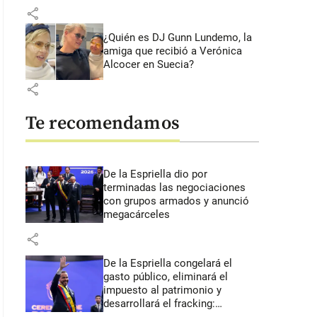
share
¿Quién es DJ Gunn Lundemo, la
amiga que recibió a Verónica
Alcocer en Suecia?
share
Te recomendamos
De la Espriella dio por
terminadas las negociaciones
con grupos armados y anunció
megacárceles
share
De la Espriella congelará el
gasto público, eliminará el
impuesto al patrimonio y
desarrollará el fracking: