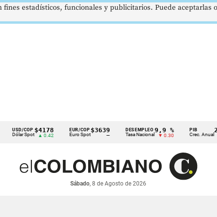
 fines estadísticos, funcionales y publicitarios. Puede aceptarlas
$4178
$3639
9,9 %
2,8 %
SD/COP
EUR/COP
DESEMPLEO
PIB
lar Spot
Euro Spot
Tasa Nacional
Crec. Anual
▲ 0.42
—
▼ 0.30
▲ 0.10
Sábado
, 8 de Agosto de 2026