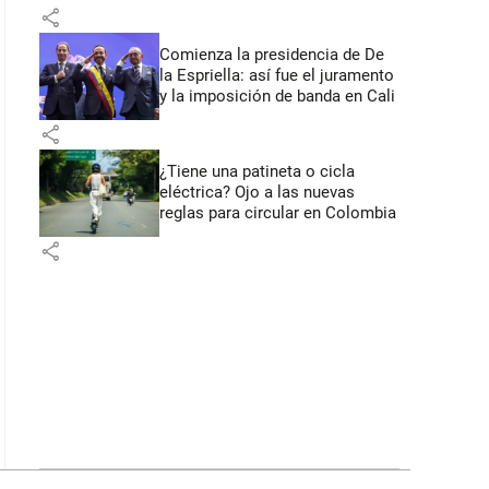
primeros anuncios desde Cali
share
Comienza la presidencia de De
la Espriella: así fue el juramento
y la imposición de banda en Cali
share
¿Tiene una patineta o cicla
eléctrica? Ojo a las nuevas
reglas para circular en Colombia
share