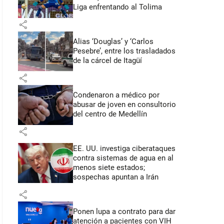
Liga enfrentando al Tolima
share
Alias ‘Douglas’ y ‘Carlos
Pesebre’, entre los trasladados
de la cárcel de Itagüí
share
Condenaron a médico por
abusar de joven en consultorio
del centro de Medellín
share
EE. UU. investiga ciberataques
contra sistemas de agua en al
menos siete estados;
sospechas apuntan a Irán
share
Ponen lupa a contrato para dar
atención a pacientes con VIH