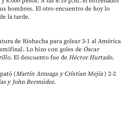
 y 8.000 pesos. A las 8:10 p.m. el entrenador
us hombres. El otro encuentro de hoy lo
de la tarde.
ura de Riohacha para golear 3-1 al América
semifinal. Lo hizo con goles de
Óscar
illo
. El descuento fue de
Héctor Hurtado
.
pató (
Martín Arzuaga y Cristian Mejía
) 2-2
as y John Bermúdez.