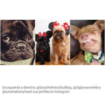
De izquierda a derecha: @bossthefrenchbulldog, @Digbyvanwinkle y
@tunameltsmyheart sus perfiles en Instagram