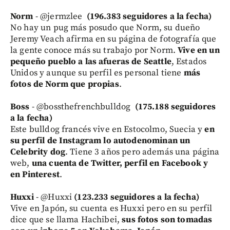
Norm
- @jermzlee
(196.383 seguidores a la fecha)
No hay un pug más posudo que Norm, su dueño
Jeremy Veach afirma en su página de fotografía que
la gente conoce más su trabajo por Norm.
Vive en un
pequeño pueblo a las afueras de Seattle
, Estados
Unidos y aunque su perfil es personal tiene
más
fotos de Norm que propias
.
Boss
- @bossthefrenchbulldog
(175.188 seguidores
a la fecha)
Este bulldog francés vive en Estocolmo, Suecia y
en
su perfil de Instagram lo autodenominan un
Celebrity dog
. Tiene 3 años pero además una página
web,
una cuenta de Twitter, perfil en Facebook y
en Pinterest
.
Huxxi
- @Huxxi
(123.233 seguidores a la fecha)
Vive en Japón, su cuenta es Huxxi pero en su perfil
dice que se llama Hachibei,
sus fotos son tomadas