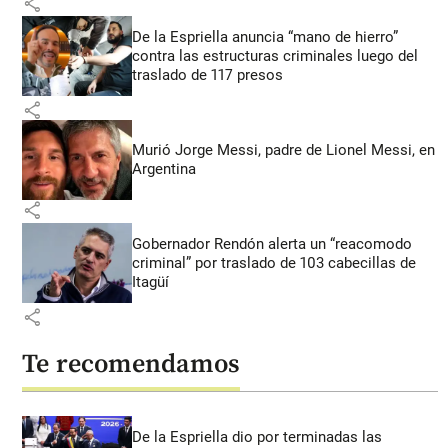
share
De la Espriella anuncia “mano de hierro”
contra las estructuras criminales luego del
traslado de 117 presos
share
Murió Jorge Messi, padre de Lionel Messi, en
Argentina
share
Gobernador Rendón alerta un “reacomodo
criminal” por traslado de 103 cabecillas de
Itagüí
share
Te recomendamos
De la Espriella dio por terminadas las