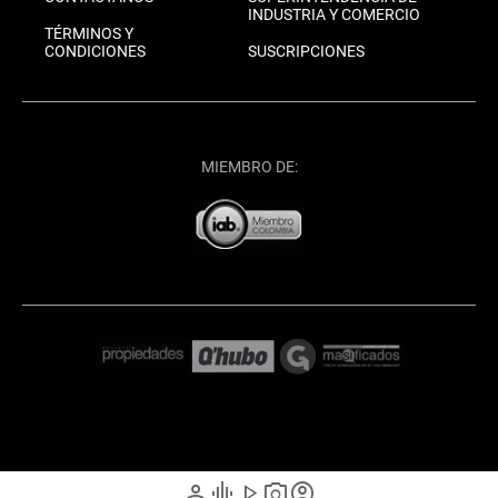
INDUSTRIA Y COMERCIO
TÉRMINOS Y
CONDICIONES
SUSCRIPCIONES
MIEMBRO DE:
person
graphic_eq
play_arrow
photo_camera
account_circle