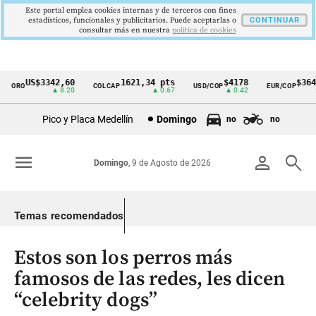
Este portal emplea cookies internas y de terceros con fines
estadísticos, funcionales y publicitarios. Puede aceptarlas o
CONTINUAR
consultar más en nuestra
politica de cookies
US$3342,60
1621,34 pts
$4178
$3648
ORO
COLCAP
USD/COP
EUR/COP
Cintillo
▲ 8.20
▲ 0.67
▲ 0.42
—
de
Pico y Placa Medellín
Domingo
no
no
indicadores
económicos
menu
person
search
Domingo
, 9 de Agosto de 2026
Colombia
Temas recomendados
Estos son los perros más
famosos de las redes, les dicen
“celebrity dogs”