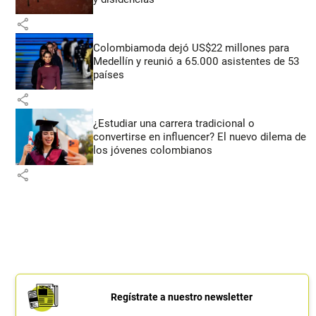
share
Colombiamoda dejó US$22 millones para
Medellín y reunió a 65.000 asistentes de 53
países
share
¿Estudiar una carrera tradicional o
convertirse en influencer? El nuevo dilema de
los jóvenes colombianos
share
Regístrate a nuestro newsletter