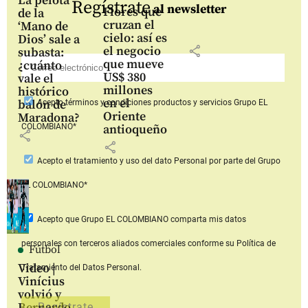
La pelota
Regístrate
al newsletter
Flores que
de la
cruzan el
‘Mano de
cielo: así es
Dios’ sale a
share
el negocio
subasta:
que mueve
¿cuánto
US$ 380
vale el
millones
histórico
en el
balón de
Acepto
términos y condiciones productos y servicios
Grupo EL
Oriente
Maradona?
COLOMBIANO*
antioqueño
share
share
Acepto
el tratamiento y uso del dato Personal
por parte del Grupo
EL COLOMBIANO*
Acepto que Grupo EL COLOMBIANO
comparta mis datos
personales con terceros aliados comerciales
conforme su Política de
Fútbol
Video |
Tratamiento del Datos Personal.
Vinícius
volvió y
Bernardo