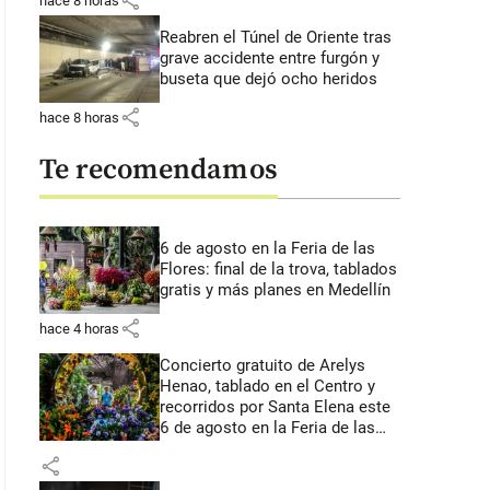
share
hace 8 horas
Reabren el Túnel de Oriente tras
grave accidente entre furgón y
buseta que dejó ocho heridos
share
hace 8 horas
Te recomendamos
6 de agosto en la Feria de las
Flores: final de la trova, tablados
gratis y más planes en Medellín
share
hace 4 horas
Concierto gratuito de Arelys
Henao, tablado en el Centro y
recorridos por Santa Elena este
6 de agosto en la Feria de las
Flores
share