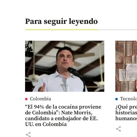
Para seguir leyendo
Colombia
Tecnol
“El 94% de la cocaína proviene
¿Qué pre
de Colombia”: Nate Morris,
historias
candidato a embajador de EE.
humanos?
UU. en Colombia
share
share