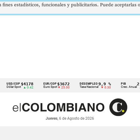
 fines estadísticos, funcionales y publicitarios. Puede aceptarlas
$4178
$3672
9,9 %
2,8 %
D/COP
EUR/COP
DESEMPLEO
PIB
lar Spot
Euro Spot
Tasa Nacional
Crec. Anual
▲ 0.42
▼ 25.00
▼ 0.30
▲ 0.10
Jueves
, 6 de Agosto de 2026