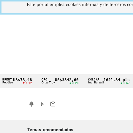
Este portal emplea cookies internas y de terceros con
US$73,48
US$3342,60
1621,34 pts
T
ORO
COLCAP
US
Cintillo
leo
Onza Troy
Índ. Bursátil
Dó
▼ 1.12
▲ 8.20
▲ 0.67
de
indicadores
graphic_eq
play_arrow
photo_camera
económicos
Colombia
Temas recomendados