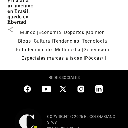
y matar a
un anciano
en Brasil:
quedó en
libertad
share
Mundo
Economía
Deportes
Opinión
Blogs
Cultura
Tendencias
Tecnología
Entretenimiento
Multimedia
Generación
Especiales marcas aliadas
Pódcast
REDES SOCIALES
COPYRIGHT © 2026 EL COLOMBIANO
S.A.S
NIT: 890901352-3