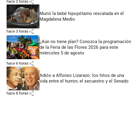
share
hace 2 horas
Murió la bebé hipopótamo rescatada en el
Magdalena Medio
share
hace 3 horas
¿Aún no tiene plan? Conozca la programación
de la Feria de las Flores 2026 para este
miércoles 5 de agosto
share
hace 6 horas
Adiós a Alfonso Lizarazo: los hitos de una
vida entre el humor, el secuestro y el Senado
share
hace 8 horas