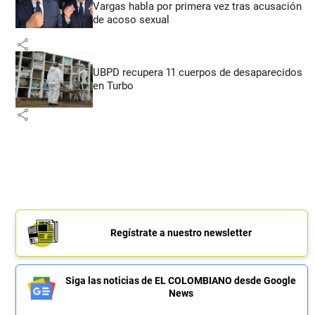
Vargas habla por primera vez tras acusación
de acoso sexual
share
UBPD recupera 11 cuerpos de desaparecidos
en Turbo
share
Regístrate a nuestro newsletter
Siga las noticias de EL COLOMBIANO desde Google
News