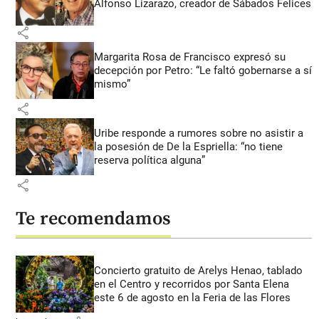
Alfonso Lizarazo, creador de Sábados Felices
share
Margarita Rosa de Francisco expresó su
decepción por Petro: “Le faltó gobernarse a sí
mismo”
share
Uribe responde a rumores sobre no asistir a
la posesión de De la Espriella: “no tiene
reserva política alguna”
share
Te recomendamos
Concierto gratuito de Arelys Henao, tablado
en el Centro y recorridos por Santa Elena
este 6 de agosto en la Feria de las Flores