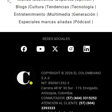
share
Blogs
Cultura
Tendencias
Tecnología
Entretenimiento
Multimedia
Generación
Especiales marcas aliadas
Pódcast
REDES SOCIALES
COPYRIGHT © 2026 EL COLOMBIANO
S.A.S
NIT: 890901352-3
Carrera 48 N° 30 Sur - 119, Envigado,
Antioquia, Colombia.
CONMUTADOR:
(57) (604) 3315252
ATENCIÓN AL CLIENTE:
(57) (604)
3393333