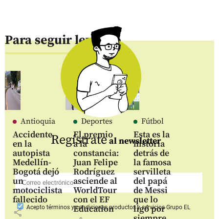
Para seguir leyendo
Antioquia
Deportes
Fútbol
Accidente
El premio
Esta es la
Regístrate
al newsletter
en la
a la
historia
autopista
constancia:
detrás de
Medellín-
Juan Felipe
la famosa
Bogotá dejó
Rodríguez
servilleta
un
asciende al
del papá
motociclista
WorldTour
de Messi
fallecido
con el EF
que lo
Education
ligó por
Acepto
términos y condiciones productos y servicios
Grupo EL
share
siempre