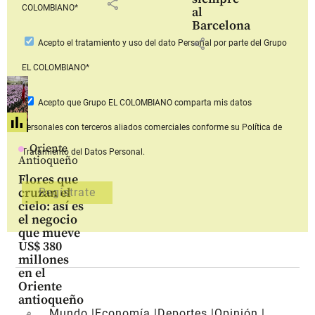
share
COLOMBIANO*
al
Barcelona
share
Acepto
el tratamiento y uso del dato Personal
por parte del Grupo
EL COLOMBIANO*
Acepto que Grupo EL COLOMBIANO
comparta mis datos
personales con terceros aliados comerciales
conforme su Política de
Oriente
Tratamiento del Datos Personal.
Antioqueño
Flores que
cruzan el
cielo: así es
el negocio
que mueve
US$ 380
millones
en el
Oriente
antioqueño
Mundo
Economía
Deportes
Opinión