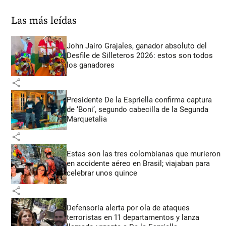
Las más leídas
John Jairo Grajales, ganador absoluto del
Desfile de Silleteros 2026: estos son todos
los ganadores
share
Presidente De la Espriella confirma captura
de ‘Boni’, segundo cabecilla de la Segunda
Marquetalia
share
Estas son las tres colombianas que murieron
en accidente aéreo en Brasil; viajaban para
celebrar unos quince
share
Defensoría alerta por ola de ataques
terroristas en 11 departamentos y lanza