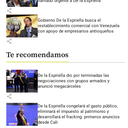
llamado urgente a De la Espriella
share
Gobierno De la Espriella busca el
restablecimiento comercial con Venezuela
con apoyo de empresarios antioqueños
share
Te recomendamos
De la Espriella dio por terminadas las
negociaciones con grupos armados y
anunció megacárceles
share
De la Espriella congelará el gasto público,
eliminará el impuesto al patrimonio y
desarrollará el fracking: primeros anuncios
desde Cali