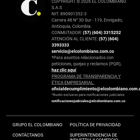
COPYRIGHT © 2026 EL COLOMBIANO
S.A.S
NIT: 890901352-3
Carrera 48 N° 30 Sur - 119, Envigado,
Antioquia, Colombia.
CONMUTADOR:
(57) (604) 3315252
ATENCIÓN AL CLIENTE:
(57) (604)
3393333
servicio@elcolombiano.com.co
*Para asuntos relacionados con
peticiones, quejas y reclamos (PQR),
haz clic aquí
PROGRAMA DE TRANSPARENCIA Y
ÉTICA EMPRESARIAL:
oficialdecumplimiento@elcolombiano.com.
*Buzón exclusivo para notificaciones judiciales:
notificacionesjudiciales@elcolombiano.com.co
GRUPO EL COLOMBIANO
POLÍTICA DE PRIVACIDAD
CONTÁCTANOS
SUPERINTENDENCIA DE