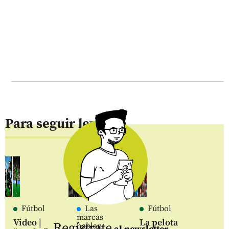
Para seguir leyendo
Fútbol
Las
Fútbol
marcas
Video |
La pelota
Regístrate
hablan