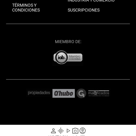
INDUSTRIA Y COMERCIO
TÉRMINOS Y
CONDICIONES
SUSCRIPCIONES
MIEMBRO DE:
person
graphic_eq
play_arrow
photo_camera
account_circle