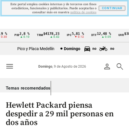
Este portal emplea cookies internas y de terceros con fines
estadísticos, funcionales y publicitarios. Puede aceptarlas o
CONTINUAR
consultar más en nuestra
politica de cookies
 %
2,8 %
$4178,23
5,81 %
12,48 %
$386
PIB
TRM
IPC
DTF
UVR
Cintillo
.30
▲ 0.10
▲ 0.42
▼ 0.12
▲ 0.05
de
Pico y Placa Medellín
Domingo
no
no
indicadores
económicos
menu
person
search
Domingo
, 9 de Agosto de 2026
Colombia
Temas recomendados
Hewlett Packard piensa
despedir a 29 mil personas en
dos años