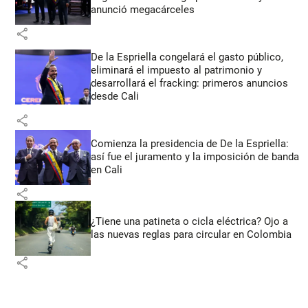
anunció megacárceles
share
De la Espriella congelará el gasto público,
eliminará el impuesto al patrimonio y
desarrollará el fracking: primeros anuncios
desde Cali
share
Comienza la presidencia de De la Espriella:
así fue el juramento y la imposición de banda
en Cali
share
¿Tiene una patineta o cicla eléctrica? Ojo a
las nuevas reglas para circular en Colombia
share