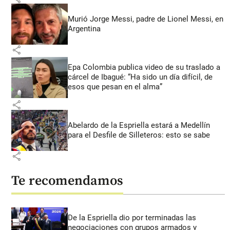
Murió Jorge Messi, padre de Lionel Messi, en
Argentina
share
Epa Colombia publica video de su traslado a
cárcel de Ibagué: “Ha sido un día difícil, de
esos que pesan en el alma”
share
Abelardo de la Espriella estará a Medellín
para el Desfile de Silleteros: esto se sabe
share
Te recomendamos
De la Espriella dio por terminadas las
negociaciones con grupos armados y