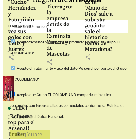
al newsletter
“Cucho”
de la
Tierragro:
Hernández
‘Mano de
la
y
Dios’ sale a
empresa
Estupiñán
subasta:
detrás de
marcaron:
¿cuánto
la
vea sus
vale el
Caminata
goles con
histórico
Canina y
Betis y
balón de
Acepto
términos y condiciones productos y servicios
Grupo EL
de
Juárez
Maradona?
Mascotas
COLOMBIANO*
share
share
share
Acepto
el tratamiento y uso del dato Personal
por parte del Grupo
EL COLOMBIANO*
Acepto que Grupo EL COLOMBIANO
comparta mis datos
personales con terceros aliados comerciales
conforme su Política de
Fútbol
¡Refuerzo
Tratamiento del Datos Personal.
top para el
Arsenal!
Bruno