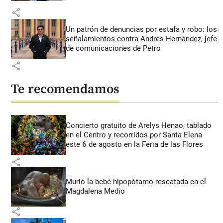
share
Un patrón de denuncias por estafa y robo: los
señalamientos contra Andrés Hernández, jefe
de comunicaciones de Petro
share
Te recomendamos
Concierto gratuito de Arelys Henao, tablado
en el Centro y recorridos por Santa Elena
este 6 de agosto en la Feria de las Flores
share
Murió la bebé hipopótamo rescatada en el
Magdalena Medio
share