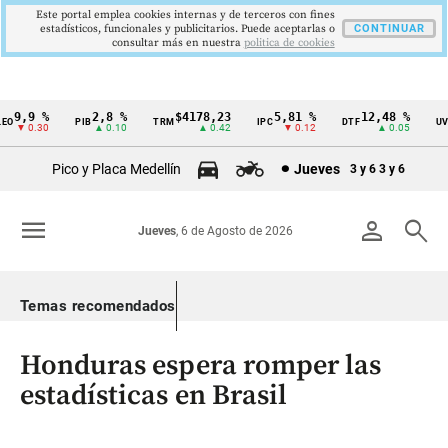
Este portal emplea cookies internas y de terceros con fines
estadísticos, funcionales y publicitarios. Puede aceptarlas o
CONTINUAR
consultar más en nuestra
politica de cookies
9,9 %
2,8 %
$4178,23
5,81 %
12,48 %
$
PIB
TRM
IPC
DTF
UVR
Cintillo
▼ 0.30
▲ 0.10
▲ 0.42
▼ 0.12
▲ 0.05
de
Pico y Placa Medellín
Jueves
3 y 6
3 y 6
indicadores
económicos
menu
person
search
Jueves
, 6 de Agosto de 2026
Colombia
Temas recomendados
Honduras espera romper las
estadísticas en Brasil