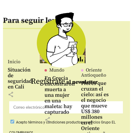
Para seguir leyendo
Inicio
Situación
Mundo
Oriente
de
Antioqueño
En Grecia
Regístrate
seguridad
al newsletter
Flores que
encontraron
en Cali
cruzan el
muerta a
share
cielo: así es
una mujer
el negocio
en una
que mueve
maleta: hay
US$ 380
capturado
millones
share
en el
Acepto
términos y condiciones productos y servicios
Grupo EL
Oriente
COLOMBIANO*