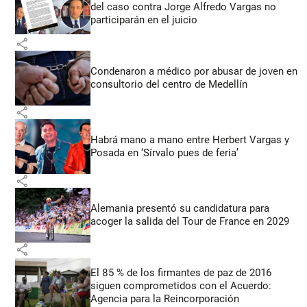
del caso contra Jorge Alfredo Vargas no
participarán en el juicio
share
Condenaron a médico por abusar de joven en
consultorio del centro de Medellín
share
Habrá mano a mano entre Herbert Vargas y
Posada en ‘Sírvalo pues de feria’
share
Alemania presentó su candidatura para
acoger la salida del Tour de France en 2029
share
El 85 % de los firmantes de paz de 2016
siguen comprometidos con el Acuerdo:
Agencia para la Reincorporación