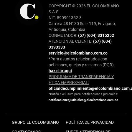
COPYRIGHT © 2026 EL COLOMBIANO
S.A.S
NIT: 890901352-3
Carrera 48 N° 30 Sur - 119, Envigado,
Antioquia, Colombia.
CONMUTADOR:
(57) (604) 3315252
ATENCIÓN AL CLIENTE:
(57) (604)
3393333
servicio@elcolombiano.com.co
*Para asuntos relacionados con
peticiones, quejas y reclamos (PQR),
haz clic aquí
PROGRAMA DE TRANSPARENCIA Y
ÉTICA EMPRESARIAL:
oficialdecumplimiento@elcolombiano.com.
*Buzón exclusivo para notificaciones judiciales:
notificacionesjudiciales@elcolombiano.com.co
GRUPO EL COLOMBIANO
POLÍTICA DE PRIVACIDAD
CONTÁCTANOS
SUPERINTENDENCIA DE