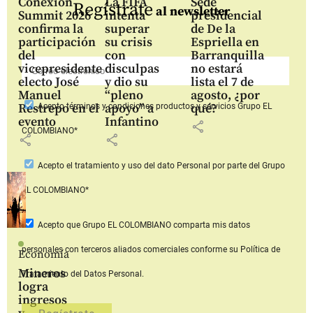
Conexión
La FIFA
Sede
Regístrate
al newsletter
Summit 2026
intenta
presidencial
confirma la
superar
de De la
participación
su crisis
Espriella en
del
con
Barranquilla
vicepresidente
disculpas
no estará
electo José
y dio su
lista el 7 de
Manuel
“pleno
agosto, ¿por
Restrepo en el
apoyo” a
qué?
Acepto
términos y condiciones productos y servicios
Grupo EL
evento
Infantino
share
COLOMBIANO*
share
share
Acepto
el tratamiento y uso del dato Personal
por parte del Grupo
EL COLOMBIANO*
Acepto que Grupo EL COLOMBIANO
comparta mis datos
personales con terceros aliados comerciales
conforme su Política de
Economía
Mineros
Tratamiento del Datos Personal.
logra
ingresos