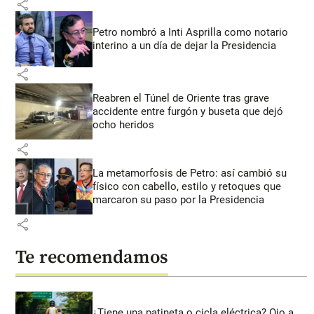
share
Petro nombró a Inti Asprilla como notario
interino a un día de dejar la Presidencia
share
Reabren el Túnel de Oriente tras grave
accidente entre furgón y buseta que dejó
ocho heridos
share
La metamorfosis de Petro: así cambió su
físico con cabello, estilo y retoques que
marcaron su paso por la Presidencia
share
Te recomendamos
¿Tiene una patineta o cicla eléctrica? Ojo a