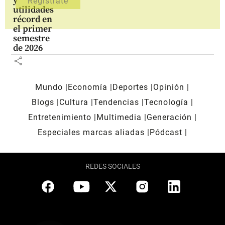
y
utilidades
récord en
el primer
semestre
de 2026
share
Mundo
Economía
Deportes
Opinión
Blogs
Cultura
Tendencias
Tecnología
Entretenimiento
Multimedia
Generación
Especiales marcas aliadas
Pódcast
REDES SOCIALES