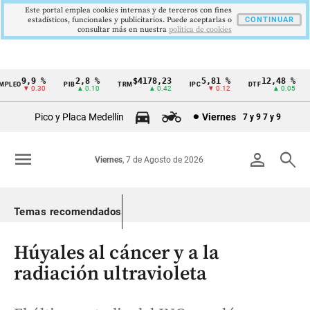
Este portal emplea cookies internas y de terceros con fines
estadísticos, funcionales y publicitarios. Puede aceptarlas o
CONTINUAR
consultar más en nuestra
politica de cookies
9,9 %
2,8 %
$4178,23
5,81 %
12,48 %
LEO
PIB
TRM
IPC
DTF
U
Cintillo
▼ 0.30
▲ 0.10
▲ 0.42
▼ 0.12
▲ 0.05
de
Pico y Placa Medellín
Viernes
7 y 9
7 y 9
indicadores
económicos
menu
person
search
Viernes
, 7 de Agosto de 2026
Colombia
Temas recomendados
Húyales al cáncer y a la
radiación ultravioleta