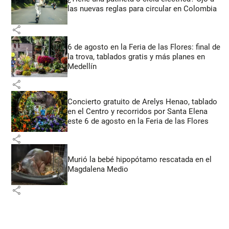
las nuevas reglas para circular en Colombia
share
6 de agosto en la Feria de las Flores: final de
la trova, tablados gratis y más planes en
Medellín
share
Concierto gratuito de Arelys Henao, tablado
en el Centro y recorridos por Santa Elena
este 6 de agosto en la Feria de las Flores
share
Murió la bebé hipopótamo rescatada en el
Magdalena Medio
share