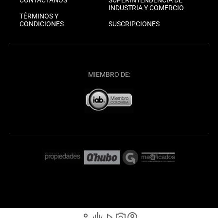
INDUSTRIA Y COMERCIO
TÉRMINOS Y
CONDICIONES
SUSCRIPCIONES
MIEMBRO DE:
person
graphic_eq
play_arrow
photo_camera
account_circle