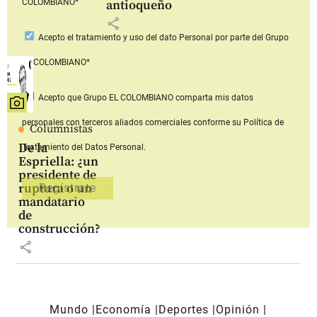
COLOMBIANO*
antioqueño
share
Acepto
el tratamiento y uso del dato Personal
por parte del Grupo
EL COLOMBIANO*
Acepto que Grupo EL COLOMBIANO
comparta mis datos
personales con terceros aliados comerciales
conforme su Política de
Columnistas
De la
Tratamiento del Datos Personal.
Espriella: ¿un
presidente de
ruptura o un
mandatario
de
construcción?
share
Mundo
Economía
Deportes
Opinión