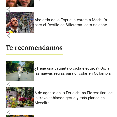
share
Abelardo de la Espriella estará a Medellín
para el Desfile de Silleteros: esto se sabe
share
Te recomendamos
¿Tiene una patineta o cicla eléctrica? Ojo a
las nuevas reglas para circular en Colombia
share
6 de agosto en la Feria de las Flores: final de
la trova, tablados gratis y más planes en
Medellín
share