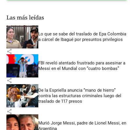
Las más leídas
Lo que se sabe del traslado de Epa Colombia
a cárcel de Ibagué por presuntos privilegios
share
FBI reveló atentado frustrado para asesinar a
Messi en el Mundial con “cuatro bombas”
share
De la Espriella anuncia “mano de hierro”
contra las estructuras criminales luego del
traslado de 117 presos
share
Murió Jorge Messi, padre de Lionel Messi, en
Argentina