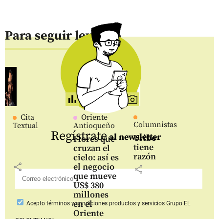
Para seguir leyendo
Cita
Oriente
Columnistas
Textual
Antioqueño
Regístrate
al newsletter
Uribe
Flores que
tiene
cruzan el
razón
cielo: así es
share
el negocio
share
que mueve
US$ 380
millones
en el
Acepto
términos y condiciones productos y servicios
Grupo EL
Oriente