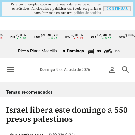
Este portal emplea cookies internas y de terceros con fines
estadísticos, funcionales y publicitarios. Puede aceptarlas o
CONTINUAR
consultar más en nuestra
politica de cookies
2,8 %
$4178,23
5,81 %
12,48 %
$386,1
PIB
TRM
IPC
DTF
UVR
Cintillo
▲ 0.10
▲ 0.42
▼ 0.12
▲ 0.05
▲ 
de
Pico y Placa Medellín
Domingo
no
no
indicadores
económicos
menu
person
search
Domingo
, 9 de Agosto de 2026
Colombia
Temas recomendados
Israel libera este domingo a 550
presos palestinos