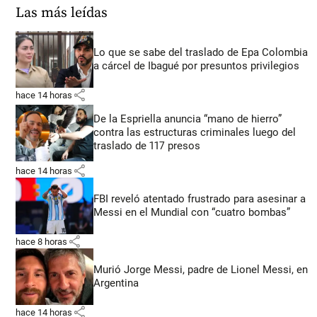
Las más leídas
Lo que se sabe del traslado de Epa Colombia
a cárcel de Ibagué por presuntos privilegios
share
hace 14 horas
De la Espriella anuncia “mano de hierro”
contra las estructuras criminales luego del
traslado de 117 presos
share
hace 14 horas
FBI reveló atentado frustrado para asesinar a
Messi en el Mundial con “cuatro bombas”
share
hace 8 horas
Murió Jorge Messi, padre de Lionel Messi, en
Argentina
share
hace 14 horas