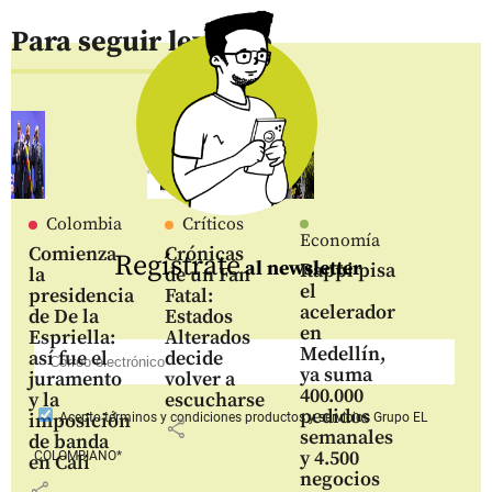
Para seguir leyendo
Colombia
Críticos
Economía
Comienza
Crónicas
Regístrate
al newsletter
Rappi pisa
la
de un Fan
el
presidencia
Fatal:
acelerador
de De la
Estados
en
Espriella:
Alterados
Medellín,
así fue el
decide
ya suma
juramento
volver a
400.000
y la
escucharse
pedidos
imposición
Acepto
términos y condiciones productos y servicios
Grupo EL
share
semanales
de banda
y 4.500
COLOMBIANO*
en Cali
negocios
share