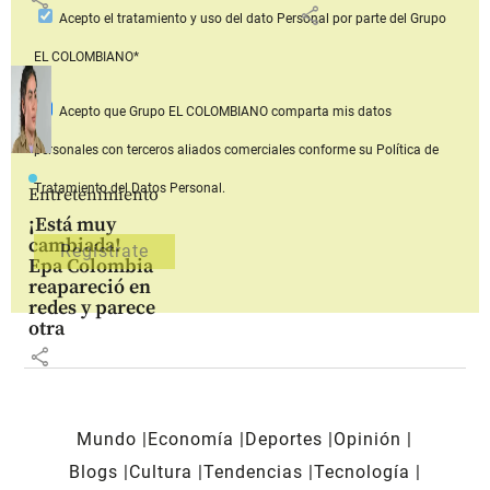
share
Acepto
el tratamiento y uso del dato Personal
por parte del Grupo
EL COLOMBIANO*
Acepto que Grupo EL COLOMBIANO
comparta mis datos
personales con terceros aliados comerciales
conforme su Política de
Tratamiento del Datos Personal.
Entretenimiento
¡Está muy
cambiada!
Epa Colombia
reapareció en
redes y parece
otra
share
Mundo
Economía
Deportes
Opinión
Blogs
Cultura
Tendencias
Tecnología