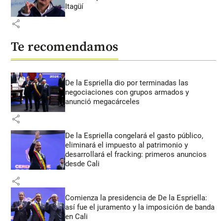
Itagüí
share
Te recomendamos
De la Espriella dio por terminadas las
negociaciones con grupos armados y
anunció megacárceles
share
De la Espriella congelará el gasto público,
eliminará el impuesto al patrimonio y
desarrollará el fracking: primeros anuncios
desde Cali
share
Comienza la presidencia de De la Espriella:
así fue el juramento y la imposición de banda
en Cali