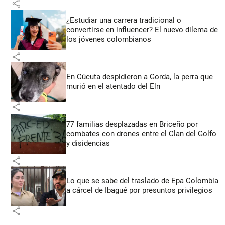
share
¿Estudiar una carrera tradicional o
convertirse en influencer? El nuevo dilema de
los jóvenes colombianos
share
En Cúcuta despidieron a Gorda, la perra que
murió en el atentado del Eln
share
77 familias desplazadas en Briceño por
combates con drones entre el Clan del Golfo
y disidencias
share
Lo que se sabe del traslado de Epa Colombia
a cárcel de Ibagué por presuntos privilegios
share