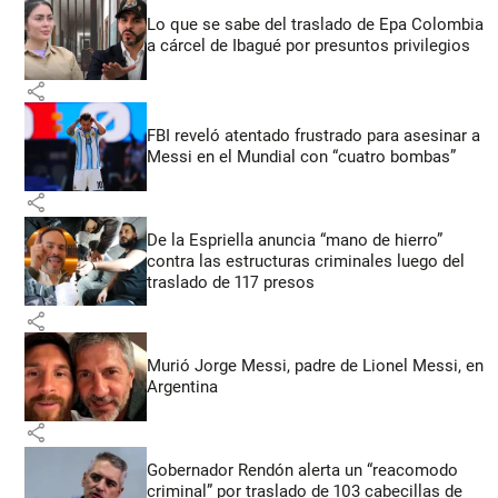
Lo que se sabe del traslado de Epa Colombia
a cárcel de Ibagué por presuntos privilegios
share
FBI reveló atentado frustrado para asesinar a
Messi en el Mundial con “cuatro bombas”
share
De la Espriella anuncia “mano de hierro”
contra las estructuras criminales luego del
traslado de 117 presos
share
Murió Jorge Messi, padre de Lionel Messi, en
Argentina
share
Gobernador Rendón alerta un “reacomodo
criminal” por traslado de 103 cabecillas de