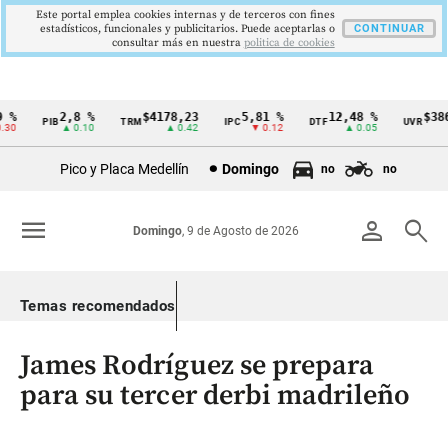
Este portal emplea cookies internas y de terceros con fines
estadísticos, funcionales y publicitarios. Puede aceptarlas o
CONTINUAR
consultar más en nuestra
politica de cookies
%
2,8 %
$4178,23
5,81 %
12,48 %
$386,
PIB
TRM
IPC
DTF
UVR
Cintillo
0
▲ 0.10
▲ 0.42
▼ 0.12
▲ 0.05
▲
de
Pico y Placa Medellín
Domingo
no
no
indicadores
económicos
menu
person
search
Domingo
, 9 de Agosto de 2026
Colombia
Temas recomendados
James Rodríguez se prepara
para su tercer derbi madrileño