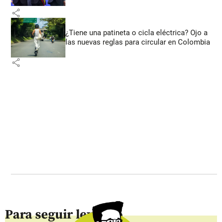
share
¿Tiene una patineta o cicla eléctrica? Ojo a
las nuevas reglas para circular en Colombia
share
Para seguir leyendo