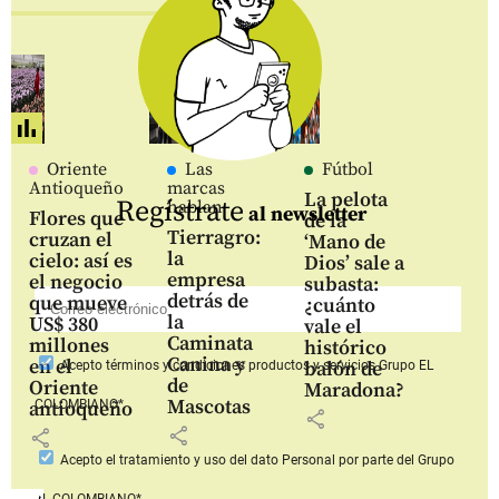
Oriente
Las
Fútbol
Antioqueño
marcas
La pelota
Regístrate
hablan
al newsletter
Flores que
de la
Tierragro:
cruzan el
‘Mano de
la
cielo: así es
Dios’ sale a
empresa
el negocio
subasta:
detrás de
que mueve
¿cuánto
la
US$ 380
vale el
Caminata
millones
histórico
Canina y
en el
balón de
Acepto
términos y condiciones productos y servicios
Grupo EL
de
Oriente
Maradona?
Mascotas
COLOMBIANO*
antioqueño
share
share
share
Acepto
el tratamiento y uso del dato Personal
por parte del Grupo
EL COLOMBIANO*