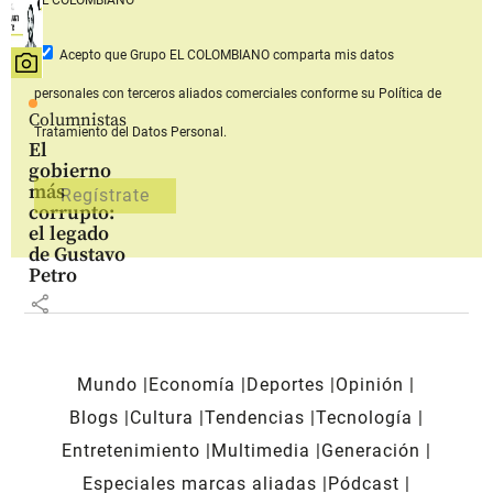
Acepto que Grupo EL COLOMBIANO
comparta mis datos
personales con terceros aliados comerciales
conforme su Política de
Columnistas
Tratamiento del Datos Personal.
El
gobierno
más
corrupto:
el legado
de Gustavo
Petro
share
Mundo
Economía
Deportes
Opinión
Blogs
Cultura
Tendencias
Tecnología
Entretenimiento
Multimedia
Generación
Especiales marcas aliadas
Pódcast