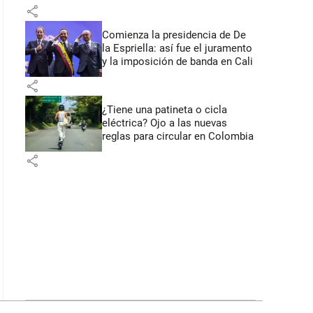
primeros anuncios desde Cali
share
Comienza la presidencia de De
la Espriella: así fue el juramento
y la imposición de banda en Cali
share
¿Tiene una patineta o cicla
eléctrica? Ojo a las nuevas
reglas para circular en Colombia
share