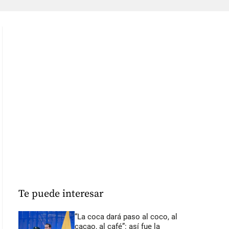
Te puede interesar
“La coca dará paso al coco, al
cacao, al café”: así fue la