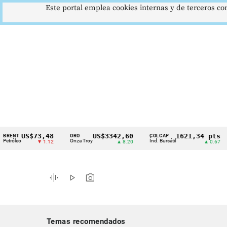
Este portal emplea cookies internas y de terceros con
US$73,48
US$3342,60
1621,34 pts
ORO
COLCAP
USD
Cintillo
o
Onza Troy
Índ. Bursátil
Dóla
▼ 1.12
▲ 8.20
▲ 0.67
de
indicadores
graphic_eq
play_arrow
photo_camera
económicos
Colombia
Temas recomendados