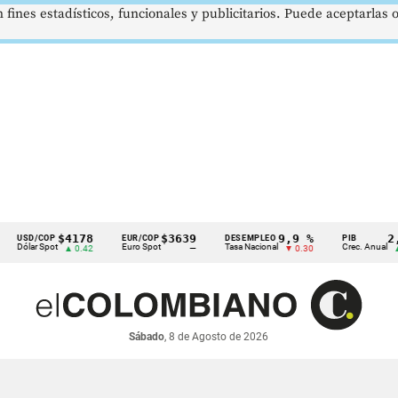
 fines estadísticos, funcionales y publicitarios. Puede aceptarlas
$4178
$3639
9,9 %
2,8 %
/COP
EUR/COP
DESEMPLEO
PIB
r Spot
Euro Spot
Tasa Nacional
Crec. Anual
▲ 0.42
—
▼ 0.30
▲ 0.10
Sábado
, 8 de Agosto de 2026