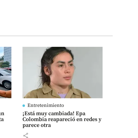
Entretenimiento
un
¡Está muy cambiada! Epa
ta
Colombia reapareció en redes y
parece otra
share