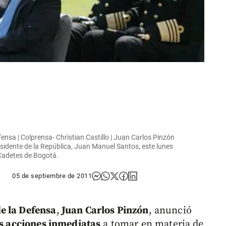
nsa | Colprensa- Christian Castillo | Juan Carlos Pinzón
sidente de la República, Juan Manuel Santos, este lunes
 Cadetes de Bogotá.
05 de septiembre de 2011
e la Defensa
,
Juan Carlos Pinzón
, anunció
es acciones inmediatas
a tomar en materia de