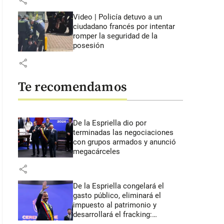
share
Video | Policía detuvo a un
ciudadano francés por intentar
romper la seguridad de la
posesión
share
Te recomendamos
De la Espriella dio por
terminadas las negociaciones
con grupos armados y anunció
megacárceles
share
De la Espriella congelará el
gasto público, eliminará el
impuesto al patrimonio y
desarrollará el fracking: