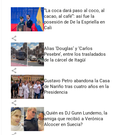
“La coca dará paso al coco, al
cacao, al café”: así fue la
posesión de De la Espriella en
Cali
share
Alias ‘Douglas’ y ‘Carlos
Pesebre’, entre los trasladados
de la cárcel de Itagüí
share
Gustavo Petro abandona la Casa
de Nariño tras cuatro años en la
Presidencia
share
¿Quién es DJ Gunn Lundemo, la
amiga que recibió a Verónica
Alcocer en Suecia?