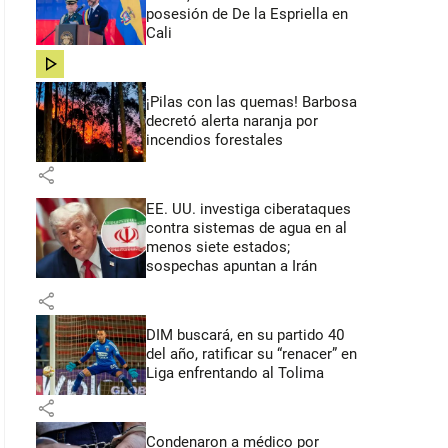
posesión de De la Espriella en
Cali
share
¡Pilas con las quemas! Barbosa
decretó alerta naranja por
incendios forestales
share
EE. UU. investiga ciberataques
contra sistemas de agua en al
menos siete estados;
sospechas apuntan a Irán
share
DIM buscará, en su partido 40
del año, ratificar su “renacer” en
Liga enfrentando al Tolima
share
Condenaron a médico por