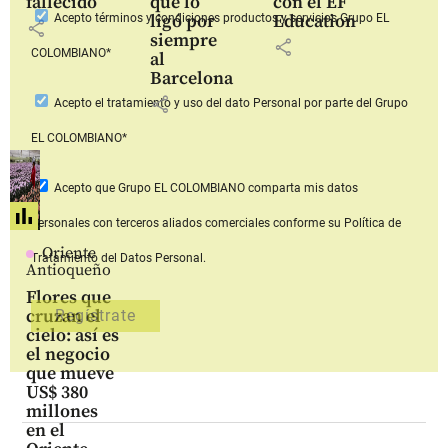
fallecido
que lo
con el EF
ligó por
Education
Acepto
términos y condiciones productos y servicios
Grupo EL
share
siempre
share
COLOMBIANO*
al
Barcelona
share
Acepto
el tratamiento y uso del dato Personal
por parte del Grupo
EL COLOMBIANO*
Acepto que Grupo EL COLOMBIANO
comparta mis datos
personales con terceros aliados comerciales
conforme su Política de
Oriente
Tratamiento del Datos Personal.
Antioqueño
Flores que
cruzan el
cielo: así es
el negocio
que mueve
US$ 380
millones
en el