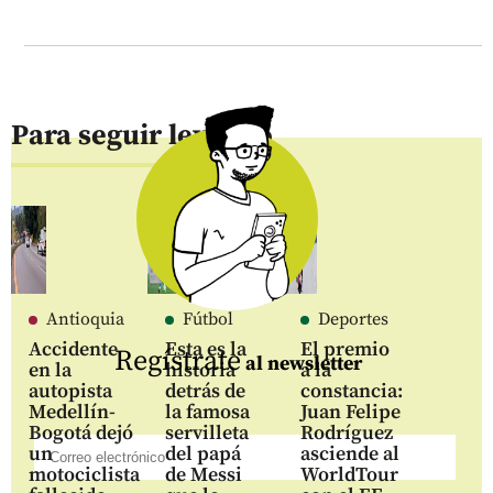
Para seguir leyendo
Antioquia
Fútbol
Deportes
Accidente
Esta es la
El premio
Regístrate
al newsletter
en la
historia
a la
autopista
detrás de
constancia:
Medellín-
la famosa
Juan Felipe
Bogotá dejó
servilleta
Rodríguez
un
del papá
asciende al
motociclista
de Messi
WorldTour