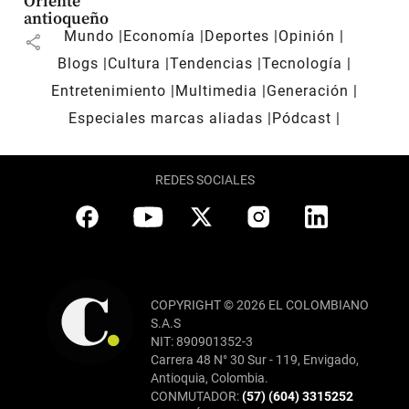
Oriente
antioqueño
Mundo
Economía
Deportes
Opinión
share
Blogs
Cultura
Tendencias
Tecnología
Entretenimiento
Multimedia
Generación
Especiales marcas aliadas
Pódcast
REDES SOCIALES
COPYRIGHT © 2026 EL COLOMBIANO
S.A.S
NIT: 890901352-3
Carrera 48 N° 30 Sur - 119, Envigado,
Antioquia, Colombia.
CONMUTADOR:
(57) (604) 3315252