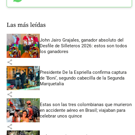
Las más leídas
John Jairo Grajales, ganador absoluto del
Desfile de Silleteros 2026: estos son todos
los ganadores
share
Presidente De la Espriella confirma captura
de ‘Boni’, segundo cabecilla de la Segunda
Marquetalia
share
Estas son las tres colombianas que murieron
en accidente aéreo en Brasil; viajaban para
celebrar unos quince
share