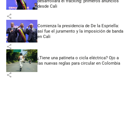
desarrollará el fracking: primeros anuncios
desde Cali
share
Comienza la presidencia de De la Espriella:
así fue el juramento y la imposición de banda
en Cali
share
¿Tiene una patineta o cicla eléctrica? Ojo a
las nuevas reglas para circular en Colombia
share