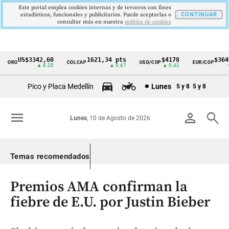
Este portal emplea cookies internas y de terceros con fines
estadísticos, funcionales y publicitarios. Puede aceptarlas o
CONTINUAR
consultar más en nuestra
politica de cookies
US$3342,60
1621,34 pts
$4178
$3649
ORO
COLCAP
USD/COP
EUR/COP
Cintillo
▲ 8.20
▲ 0.67
▲ 0.42
—
de
Pico y Placa Medellín
Lunes
5 y 8
5 y 8
indicadores
económicos
menu
person
search
Lunes
, 10 de Agosto de 2026
Colombia
Temas recomendados
Premios AMA confirman la
fiebre de E.U. por Justin Bieber