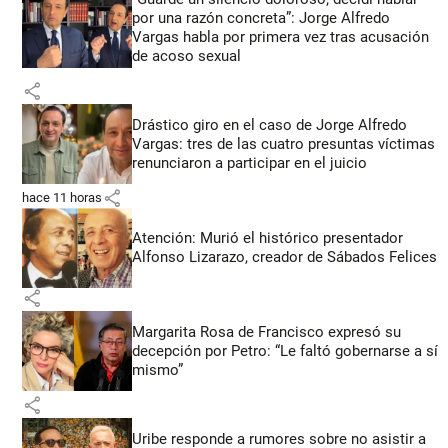
por una razón concreta”: Jorge Alfredo
Vargas habla por primera vez tras acusación
de acoso sexual
share
Drástico giro en el caso de Jorge Alfredo
Vargas: tres de las cuatro presuntas víctimas
renunciaron a participar en el juicio
share
hace 11 horas
Atención: Murió el histórico presentador
Alfonso Lizarazo, creador de Sábados Felices
share
Margarita Rosa de Francisco expresó su
decepción por Petro: “Le faltó gobernarse a sí
mismo”
share
Uribe responde a rumores sobre no asistir a