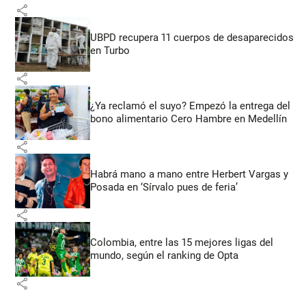
share
UBPD recupera 11 cuerpos de desaparecidos
en Turbo
share
¿Ya reclamó el suyo? Empezó la entrega del
bono alimentario Cero Hambre en Medellín
share
Habrá mano a mano entre Herbert Vargas y
Posada en ‘Sírvalo pues de feria’
share
Colombia, entre las 15 mejores ligas del
mundo, según el ranking de Opta
share