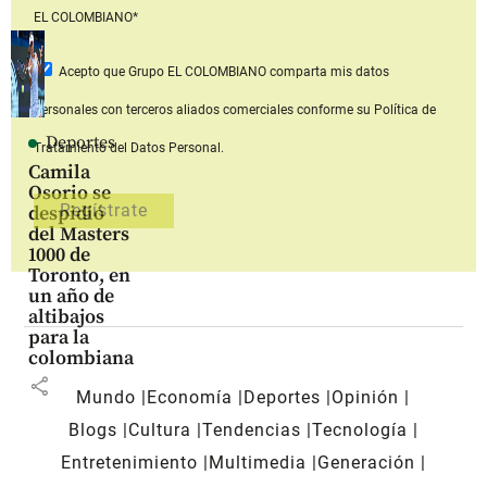
EL COLOMBIANO*
Acepto que Grupo EL COLOMBIANO
comparta mis datos
personales con terceros aliados comerciales
conforme su Política de
Deportes
Tratamiento del Datos Personal.
Camila
Osorio se
despidió
del Masters
1000 de
Toronto, en
un año de
altibajos
para la
colombiana
share
Mundo
Economía
Deportes
Opinión
Blogs
Cultura
Tendencias
Tecnología
Entretenimiento
Multimedia
Generación