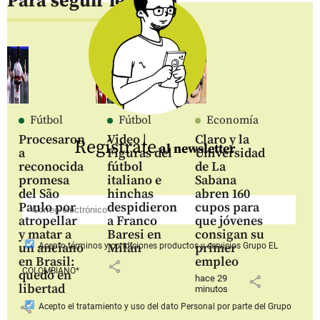
Para seguir leyendo
Fútbol
Fútbol
Economía
Procesaron
Video |
Claro y la
Regístrate
al newsletter
a
Figuras del
Universidad
reconocida
fútbol
de La
promesa
italiano e
Sabana
del São
hinchas
abren 160
Paulo por
despidieron
cupos para
atropellar
a Franco
que jóvenes
y matar a
Baresi en
consigan su
un anciano
Milán
primer
Acepto
términos y condiciones productos y servicios
Grupo EL
en Brasil:
empleo
share
COLOMBIANO*
quedó en
hace 29
share
libertad
minutos
share
Acepto
el tratamiento y uso del dato Personal
por parte del Grupo