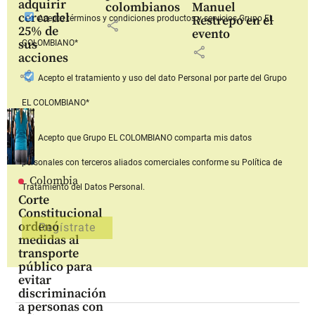
adquirir
colombianos
Manuel
cerca del
Restrepo en el
Acepto
términos y condiciones productos y servicios
Grupo EL
share
25% de
evento
sus
COLOMBIANO*
share
acciones
share
Acepto
el tratamiento y uso del dato Personal
por parte del Grupo
EL COLOMBIANO*
Acepto que Grupo EL COLOMBIANO
comparta mis datos
personales con terceros aliados comerciales
conforme su Política de
Colombia
Tratamiento del Datos Personal.
Corte
Constitucional
ordenó
medidas al
transporte
público para
evitar
discriminación
a personas con