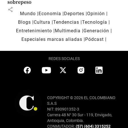
sobrepeso
share
Mundo
Economía
Deportes
Opinión
Blogs
Cultura
Tendencias
Tecnología
Entretenimiento
Multimedia
Generación
Especiales marcas aliadas
Pódcast
REDES SOCIALES
COPYRIGHT © 2026 EL COLOMBIANO
S.A.S
NIT: 890901352-3
Carrera 48 N° 30 Sur - 119, Envigado,
Antioquia, Colombia.
CONMUTADOR:
(57) (604) 3315252