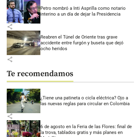
Petro nombró a Inti Asprilla como notario
interino a un día de dejar la Presidencia
share
Reabren el Túnel de Oriente tras grave
accidente entre furgón y buseta que dejó
ocho heridos
share
Te recomendamos
¿Tiene una patineta o cicla eléctrica? Ojo a
las nuevas reglas para circular en Colombia
share
6 de agosto en la Feria de las Flores: final de
la trova, tablados gratis y más planes en