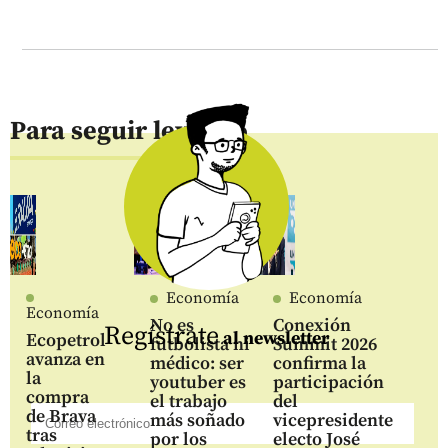
Para seguir leyendo
Economía
Economía
Economía
No es
Conexión
Regístrate
al newsletter
Ecopetrol
futbolista ni
Summit 2026
avanza en
médico: ser
confirma la
la
youtuber es
participación
compra
el trabajo
del
de Brava
más soñado
vicepresidente
tras
por los
electo José