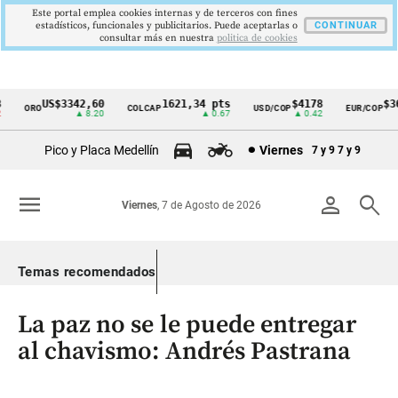
Este portal emplea cookies internas y de terceros con fines
estadísticos, funcionales y publicitarios. Puede aceptarlas o
CONTINUAR
consultar más en nuestra
politica de cookies
US$3342,60
1621,34 pts
$4178
$367
ORO
COLCAP
USD/COP
EUR/COP
Cintillo
▲ 8.20
▲ 0.67
▲ 0.42
de
Pico y Placa Medellín
Viernes
7 y 9
7 y 9
indicadores
económicos
menu
person
search
Viernes
, 7 de Agosto de 2026
Colombia
Temas recomendados
La paz no se le puede entregar
al chavismo: Andrés Pastrana