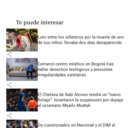
Te puede interesar
Luto entre los silleteros por la muerte de uno
de sus niños: llevaba dos días desaparecido
share
Cerraron centro estético en Bogotá tras
hallar desechos biológicos y presuntas
irregularidades sanitarias
share
El Chelsea de Xabi Alonso tendrá un “nuevo
fichaje”: levantaron la suspensión por dopaje
al ucraniano Mijailo Mudryk
share
De cuestionados en Nacional y el DIM al