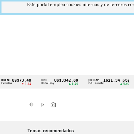
Este portal emplea cookies internas y de terceros con
US$73,48
US$3342,60
1621,34 pts
ORO
COLCAP
USD
Cintillo
o
Onza Troy
Índ. Bursátil
Dóla
▼ 1.12
▲ 8.20
▲ 0.67
de
indicadores
graphic_eq
play_arrow
photo_camera
económicos
Colombia
Temas recomendados