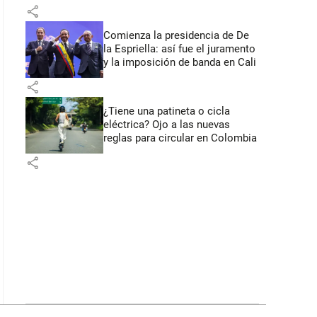
primeros anuncios desde Cali
share
Comienza la presidencia de De
la Espriella: así fue el juramento
y la imposición de banda en Cali
share
¿Tiene una patineta o cicla
eléctrica? Ojo a las nuevas
reglas para circular en Colombia
share