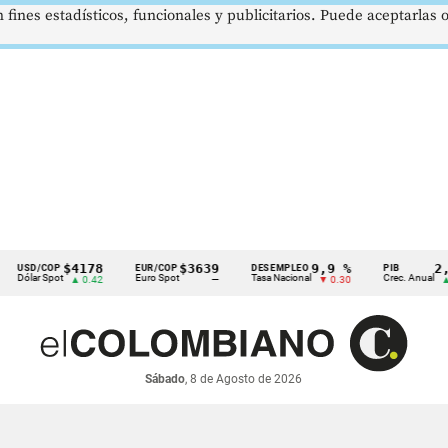
 fines estadísticos, funcionales y publicitarios. Puede aceptarlas
$4178
$3639
9,9 %
2,8 %
/COP
EUR/COP
DESEMPLEO
PIB
r Spot
Euro Spot
Tasa Nacional
Crec. Anual
▲ 0.42
—
▼ 0.30
▲ 0.10
Sábado
, 8 de Agosto de 2026