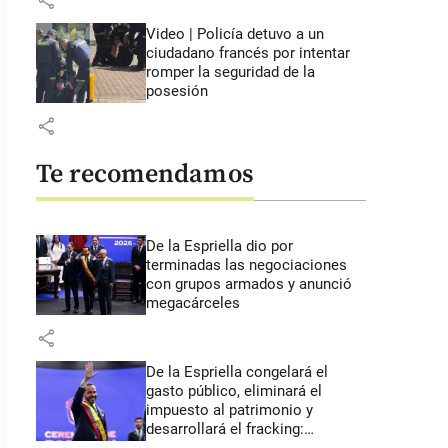
share
Video | Policía detuvo a un
ciudadano francés por intentar
romper la seguridad de la
posesión
share
Te recomendamos
De la Espriella dio por
terminadas las negociaciones
con grupos armados y anunció
megacárceles
share
De la Espriella congelará el
gasto público, eliminará el
impuesto al patrimonio y
desarrollará el fracking: