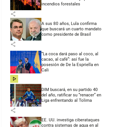
incendios forestales
share
A sus 80 años, Lula confirma
que buscará un cuarto mandato
como presidente de Brasil
share
“La coca dará paso al coco, al
cacao, al café”: así fue la
posesión de De la Espriella en
Cali
share
DIM buscará, en su partido 40
del año, ratificar su “renacer” en
Liga enfrentando al Tolima
share
EE. UU. investiga ciberataques
contra sistemas de agua en al