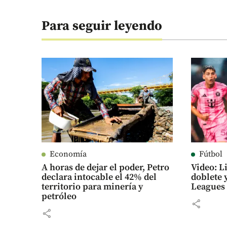
Para seguir leyendo
Economía
Fútbol
A horas de dejar el poder, Petro
Video: L
declara intocable el 42% del
doblete y
territorio para minería y
Leagues
petróleo
share
share