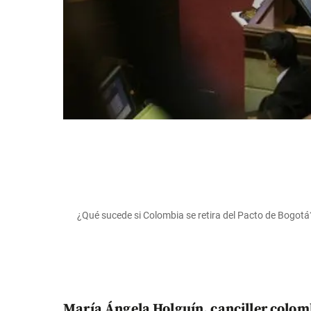
¿Qué sucede si Colombia se retira del Pacto de Bogotá
María Ángela Holguín, canciller colo