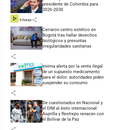
presidente de Colombia para
2026-2030
share
hace 9 horas
Cerraron centro estético en
Bogotá tras hallar desechos
biológicos y presuntas
irregularidades sanitarias
share
Invima alerta por la venta ilegal
de un supuesto medicamento
para el dolor: autoridades piden
suspender su consumo
share
De cuestionados en Nacional y
el DIM al éxito internacional:
Asprilla y Restrepo renacen con
el Bolívar de la Paz
share