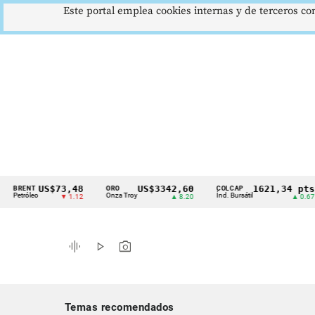
Este portal emplea cookies internas y de terceros con
US$73,48
US$3342,60
1621,34 pts
NT
ORO
COLCAP
U
Cintillo
óleo
Onza Troy
Índ. Bursátil
D
▼ 1.12
▲ 8.20
▲ 0.67
de
indicadores
graphic_eq
play_arrow
photo_camera
económicos
Colombia
Temas recomendados