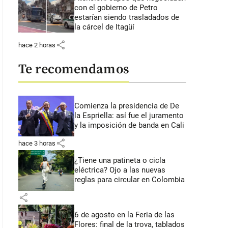
con el gobierno de Petro
estarían siendo trasladados de
la cárcel de Itagüí
share
hace 2 horas
Te recomendamos
Comienza la presidencia de De
la Espriella: así fue el juramento
y la imposición de banda en Cali
share
hace 3 horas
¿Tiene una patineta o cicla
eléctrica? Ojo a las nuevas
reglas para circular en Colombia
share
6 de agosto en la Feria de las
Flores: final de la trova, tablados