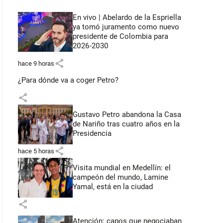
En vivo | Abelardo de la Espriella
ya tomó juramento como nuevo
presidente de Colombia para
2026-2030
share
hace 9 horas
¿Para dónde va a coger Petro?
share
Gustavo Petro abandona la Casa
de Nariño tras cuatro años en la
Presidencia
share
hace 5 horas
Visita mundial en Medellín: el
campeón del mundo, Lamine
Yamal, está en la ciudad
share
Atención: capos que negociaban