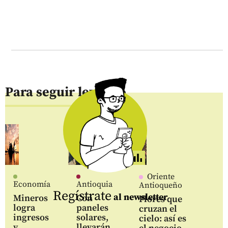
Para seguir leyendo
Oriente
Economía
Antioquia
Antioqueño
Regístrate
al newsletter
Mineros
Con
Flores que
logra
paneles
cruzan el
ingresos
solares,
cielo: así es
y
llevarán