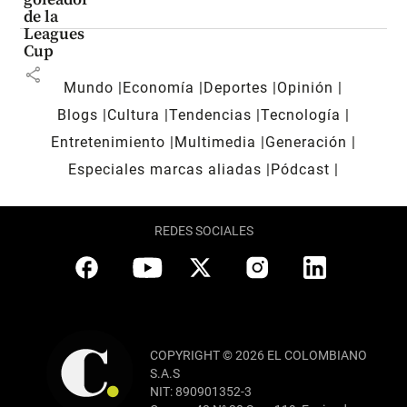
de la
Leagues
Cup
share
Mundo
Economía
Deportes
Opinión
Blogs
Cultura
Tendencias
Tecnología
Entretenimiento
Multimedia
Generación
Especiales marcas aliadas
Pódcast
REDES SOCIALES
COPYRIGHT © 2026 EL COLOMBIANO
S.A.S
NIT: 890901352-3