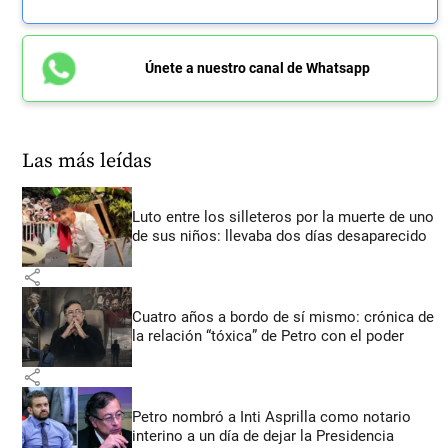
Únete a nuestro canal de Whatsapp
Las más leídas
Luto entre los silleteros por la muerte de uno
de sus niños: llevaba dos días desaparecido
share
Cuatro años a bordo de sí mismo: crónica de
la relación “tóxica” de Petro con el poder
share
Petro nombró a Inti Asprilla como notario
interino a un día de dejar la Presidencia