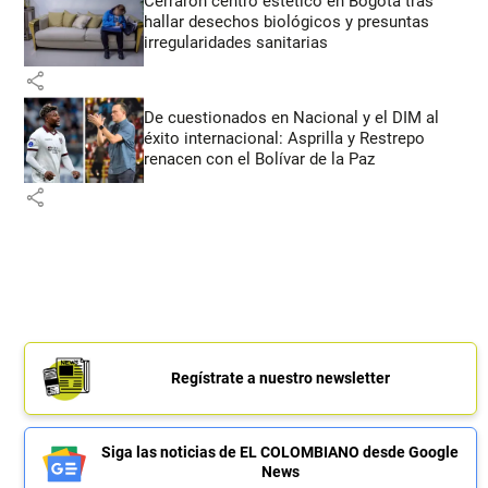
Cerraron centro estético en Bogotá tras
hallar desechos biológicos y presuntas
irregularidades sanitarias
share
De cuestionados en Nacional y el DIM al
éxito internacional: Asprilla y Restrepo
renacen con el Bolívar de la Paz
share
Regístrate a nuestro newsletter
Siga las noticias de EL COLOMBIANO desde Google
News