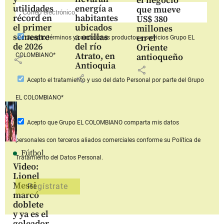
el negocio
utilidades
energía a
que mueve
récord en
habitantes
US$ 380
el primer
ubicados
millones
semestre
a orillas
en el
Acepto
términos y condiciones productos y servicios
Grupo EL
de 2026
del río
Oriente
Atrato, en
COLOMBIANO*
antioqueño
share
Antioquia
share
share
Acepto
el tratamiento y uso del dato Personal
por parte del Grupo
EL COLOMBIANO*
Acepto que Grupo EL COLOMBIANO
comparta mis datos
personales con terceros aliados comerciales
conforme su Política de
Fútbol
Tratamiento del Datos Personal.
Video:
Lionel
Messi
marcó
doblete
y ya es el
goleador