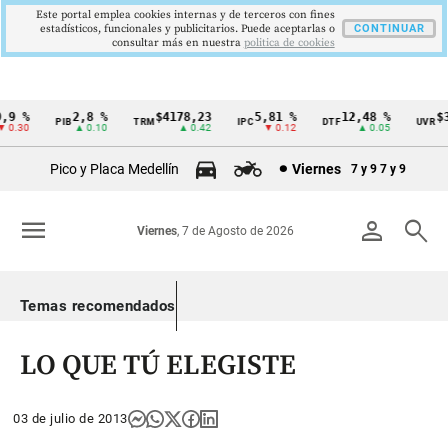
Este portal emplea cookies internas y de terceros con fines
estadísticos, funcionales y publicitarios. Puede aceptarlas o
CONTINUAR
consultar más en nuestra
politica de cookies
9 %
2,8 %
$4178,23
5,81 %
12,48 %
$38
PIB
TRM
IPC
DTF
UVR
Cintillo
0.30
▲ 0.10
▲ 0.42
▼ 0.12
▲ 0.05
de
Pico y Placa Medellín
Viernes
7 y 9
7 y 9
indicadores
económicos
menu
person
search
Viernes
, 7 de Agosto de 2026
Colombia
Temas recomendados
LO QUE TÚ ELEGISTE
03 de julio de 2013