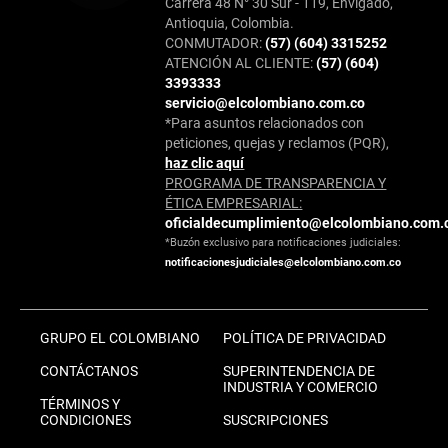
Carrera 48 N° 30 Sur - 119, Envigado,
Antioquia, Colombia.
CONMUTADOR:
(57) (604) 3315252
ATENCIÓN AL CLIENTE:
(57) (604)
3393333
servicio@elcolombiano.com.co
*Para asuntos relacionados con
peticiones, quejas y reclamos (PQR),
haz clic aquí
PROGRAMA DE TRANSPARENCIA Y
ÉTICA EMPRESARIAL:
oficialdecumplimiento@elcolombiano.com.
*Buzón exclusivo para notificaciones judiciales:
notificacionesjudiciales@elcolombiano.com.co
GRUPO EL COLOMBIANO
POLÍTICA DE PRIVACIDAD
CONTÁCTANOS
SUPERINTENDENCIA DE
INDUSTRIA Y COMERCIO
TÉRMINOS Y
CONDICIONES
SUSCRIPCIONES