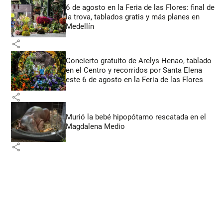
6 de agosto en la Feria de las Flores: final de
la trova, tablados gratis y más planes en
Medellín
share
Concierto gratuito de Arelys Henao, tablado
en el Centro y recorridos por Santa Elena
este 6 de agosto en la Feria de las Flores
share
Murió la bebé hipopótamo rescatada en el
Magdalena Medio
share