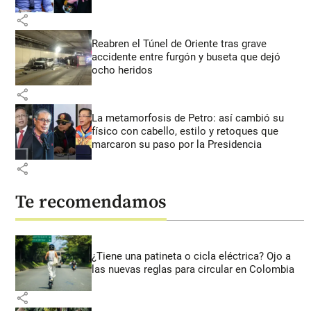
share
Reabren el Túnel de Oriente tras grave
accidente entre furgón y buseta que dejó
ocho heridos
share
La metamorfosis de Petro: así cambió su
físico con cabello, estilo y retoques que
marcaron su paso por la Presidencia
share
Te recomendamos
¿Tiene una patineta o cicla eléctrica? Ojo a
las nuevas reglas para circular en Colombia
share