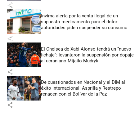
share
Invima alerta por la venta ilegal de un
supuesto medicamento para el dolor:
autoridades piden suspender su consumo
share
El Chelsea de Xabi Alonso tendrá un “nuevo
fichaje”: levantaron la suspensión por dopaje
al ucraniano Mijailo Mudryk
share
De cuestionados en Nacional y el DIM al
éxito internacional: Asprilla y Restrepo
renacen con el Bolívar de la Paz
share