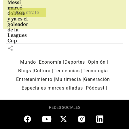
Messi
marcó
doblete
y ya es el
goleador
de la
Leagues
Cup
share
Mundo
Economía
Deportes
Opinión
Blogs
Cultura
Tendencias
Tecnología
Entretenimiento
Multimedia
Generación
Especiales marcas aliadas
Pódcast
REDES SOCIALES