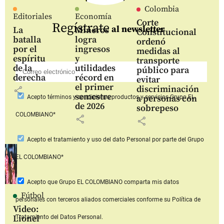
Colombia
Editoriales
Economía
Corte
Regístrate
al newsletter
La
Mineros
Constitucional
batalla
logra
ordenó
por el
ingresos
medidas al
espíritu
y
transporte
de la
utilidades
público para
derecha
récord en
evitar
el primer
discriminación
share
semestre
a personas con
Acepto
términos y condiciones productos y servicios
Grupo EL
de 2026
sobrepeso
COLOMBIANO*
share
share
Acepto
el tratamiento y uso del dato Personal
por parte del Grupo
EL COLOMBIANO*
Acepto que Grupo EL COLOMBIANO
comparta mis datos
Fútbol
personales con terceros aliados comerciales
conforme su Política de
Video:
Lionel
Tratamiento del Datos Personal.