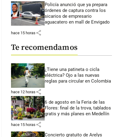
Policía anunció que ya prepara
órdenes de captura contra los
sicarios de empresario
aguacatero en mall de Envigado
share
hace 15 horas
Te recomendamos
¿Tiene una patineta o cicla
eléctrica? Ojo a las nuevas
reglas para circular en Colombia
share
hace 12 horas
6 de agosto en la Feria de las
Flores: final de la trova, tablados
gratis y más planes en Medellín
share
hace 15 horas
Concierto gratuito de Arelys