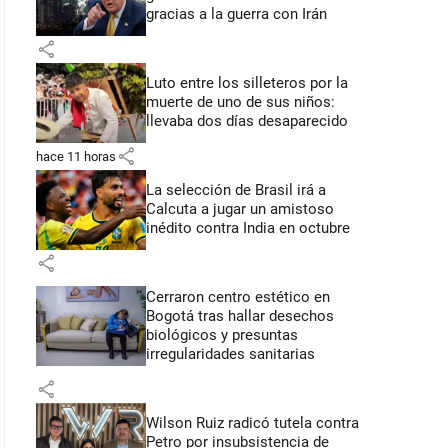
gracias a la guerra con Irán
share
Luto entre los silleteros por la
muerte de uno de sus niños:
llevaba dos días desaparecido
share
hace 11 horas
La selección de Brasil irá a
Calcuta a jugar un amistoso
inédito contra India en octubre
share
Cerraron centro estético en
Bogotá tras hallar desechos
biológicos y presuntas
irregularidades sanitarias
share
Wilson Ruiz radicó tutela contra
Petro por insubsistencia de