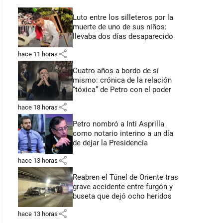
Luto entre los silleteros por la
muerte de uno de sus niños:
llevaba dos días desaparecido
share
hace 11 horas
Cuatro años a bordo de sí
mismo: crónica de la relación
“tóxica” de Petro con el poder
share
hace 18 horas
Petro nombró a Inti Asprilla
como notario interino a un día
de dejar la Presidencia
share
hace 13 horas
Reabren el Túnel de Oriente tras
grave accidente entre furgón y
buseta que dejó ocho heridos
share
hace 13 horas