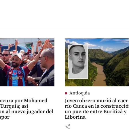
Antioquia
 Locura por Mohamed
Joven obrero murió al caer 
 Turquía; así
río Cauca en la construcció
on al nuevo jugador del
un puente entre Buriticá y
spor
Liborina
share