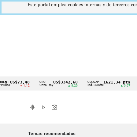
Este portal emplea cookies internas y de terceros con
US$73,48
US$3342,60
1621,34 pts
ORO
COLCAP
USD/
Cintillo
Onza Troy
Índ. Bursátil
Dólar 
▼ 1.12
▲ 8.20
▲ 0.67
de
indicadores
graphic_eq
play_arrow
photo_camera
económicos
Colombia
Temas recomendados