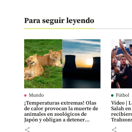
Para seguir leyendo
Mundo
Fútbol
¡Temperaturas extremas! Olas
Video |
de calor provocan la muerte de
Salah en
animales en zoológicos de
recibier
Japón y obligan a detener
Trabzon
reactores nucleares en Europa
share
share