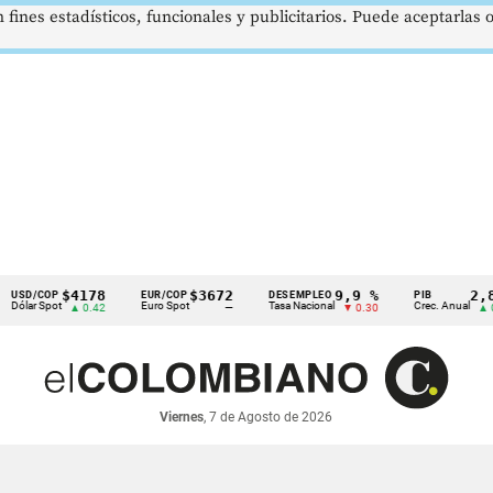
 fines estadísticos, funcionales y publicitarios. Puede aceptarlas
$4178
$3672
9,9 %
2,8 %
COP
EUR/COP
DESEMPLEO
PIB
Spot
Euro Spot
Tasa Nacional
Crec. Anual
▲ 0.42
—
▼ 0.30
▲ 0.10
Viernes
, 7 de Agosto de 2026