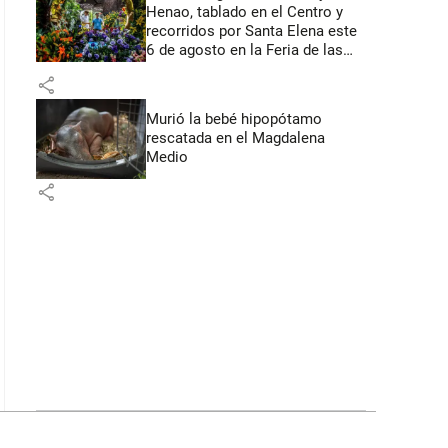
Henao, tablado en el Centro y
recorridos por Santa Elena este
6 de agosto en la Feria de las
Flores
share
Murió la bebé hipopótamo
rescatada en el Magdalena
Medio
share