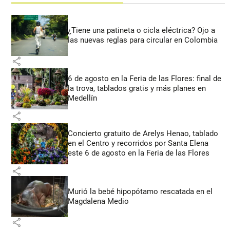
¿Tiene una patineta o cicla eléctrica? Ojo a
las nuevas reglas para circular en Colombia
share
6 de agosto en la Feria de las Flores: final de
la trova, tablados gratis y más planes en
Medellín
share
Concierto gratuito de Arelys Henao, tablado
en el Centro y recorridos por Santa Elena
este 6 de agosto en la Feria de las Flores
share
Murió la bebé hipopótamo rescatada en el
Magdalena Medio
share