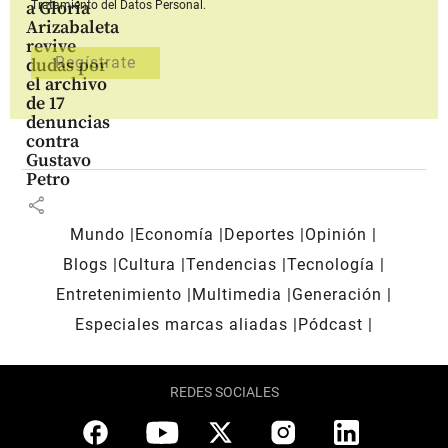
a Gloria
Tratamiento del Datos Personal.
Arizabaleta
revive
dudas por
el archivo
de 17
denuncias
contra
Gustavo
Petro
share
Mundo
Economía
Deportes
Opinión
Blogs
Cultura
Tendencias
Tecnología
Entretenimiento
Multimedia
Generación
Especiales marcas aliadas
Pódcast
REDES SOCIALES