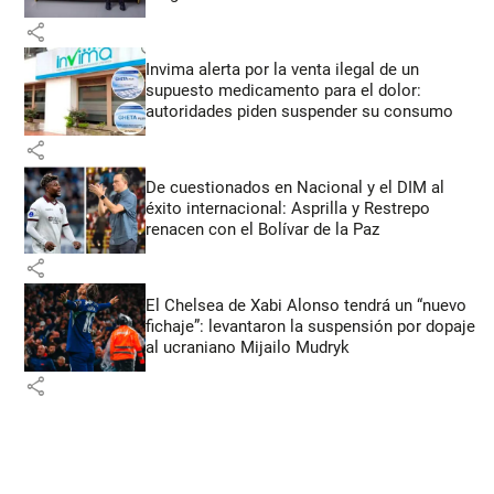
share
Invima alerta por la venta ilegal de un
supuesto medicamento para el dolor:
autoridades piden suspender su consumo
share
De cuestionados en Nacional y el DIM al
éxito internacional: Asprilla y Restrepo
renacen con el Bolívar de la Paz
share
El Chelsea de Xabi Alonso tendrá un “nuevo
fichaje”: levantaron la suspensión por dopaje
al ucraniano Mijailo Mudryk
share