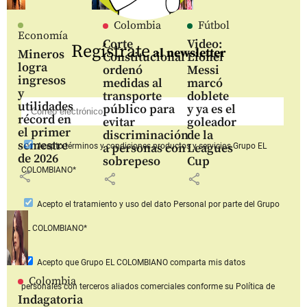
Colombia
Fútbol
Economía
Corte
Video:
Regístrate
al newsletter
Mineros
Constitucional
Lionel
logra
ordenó
Messi
ingresos
medidas al
marcó
y
transporte
doblete
utilidades
público para
y ya es el
récord en
evitar
goleador
el primer
discriminación
de la
semestre
a personas con
Leagues
Acepto
términos y condiciones productos y servicios
Grupo EL
de 2026
sobrepeso
Cup
COLOMBIANO*
share
share
share
Acepto
el tratamiento y uso del dato Personal
por parte del Grupo
EL COLOMBIANO*
Acepto que Grupo EL COLOMBIANO
comparta mis datos
Colombia
personales con terceros aliados comerciales
conforme su Política de
Indagatoria