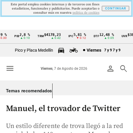
Este portal emplea cookies internas y de terceros con fines
estadísticos, funcionales y publicitarios. Puede aceptarlas o
CONTINUAR
consultar más en nuestra
politica de cookies
 %
2,8 %
$4178,23
5,81 %
12,48 %
$386
PIB
TRM
IPC
DTF
UVR
Cintillo
30
▲ 0.10
▲ 0.42
▼ 0.12
▲ 0.05
de
Pico y Placa Medellín
Viernes
7 y 9
7 y 9
indicadores
económicos
menu
person
search
Viernes
, 7 de Agosto de 2026
Colombia
Temas recomendados
Manuel, el trovador de Twitter
Un estilo diferente de trova llegó a la red