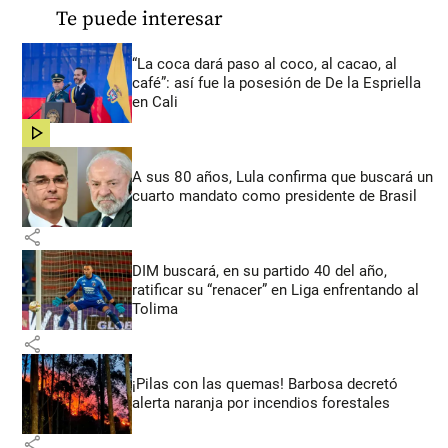
Te puede interesar
“La coca dará paso al coco, al cacao, al
café”: así fue la posesión de De la Espriella
en Cali
share
A sus 80 años, Lula confirma que buscará un
cuarto mandato como presidente de Brasil
share
DIM buscará, en su partido 40 del año,
ratificar su “renacer” en Liga enfrentando al
Tolima
share
¡Pilas con las quemas! Barbosa decretó
alerta naranja por incendios forestales
share