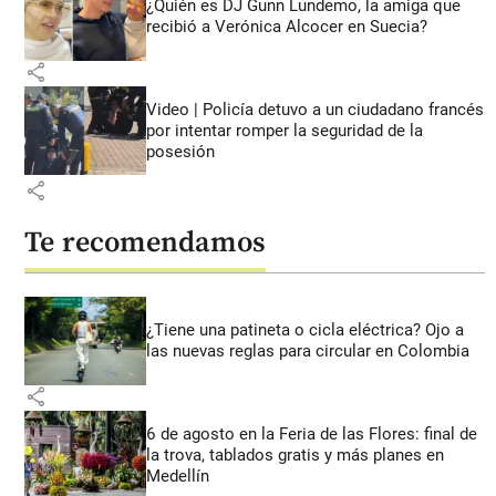
¿Quién es DJ Gunn Lundemo, la amiga que
recibió a Verónica Alcocer en Suecia?
share
Video | Policía detuvo a un ciudadano francés
por intentar romper la seguridad de la
posesión
share
Te recomendamos
¿Tiene una patineta o cicla eléctrica? Ojo a
las nuevas reglas para circular en Colombia
share
6 de agosto en la Feria de las Flores: final de
la trova, tablados gratis y más planes en
Medellín