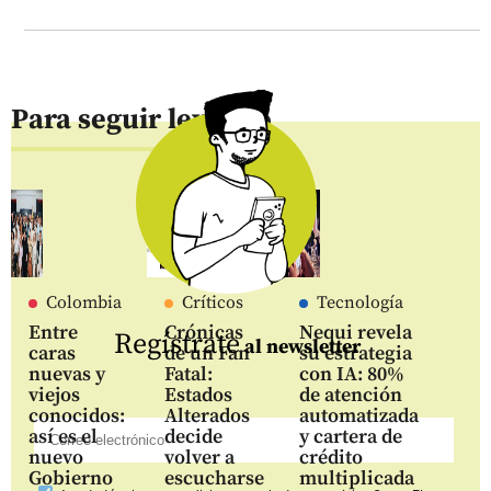
Para seguir leyendo
Colombia
Críticos
Tecnología
Entre
Crónicas
Nequi revela
Regístrate
al newsletter
caras
de un Fan
su estrategia
nuevas y
Fatal:
con IA: 80%
viejos
Estados
de atención
conocidos:
Alterados
automatizada
así es el
decide
y cartera de
nuevo
volver a
crédito
Gobierno
escucharse
multiplicada