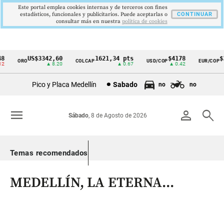
Este portal emplea cookies internas y de terceros con fines
estadísticos, funcionales y publicitarios. Puede aceptarlas o
CONTINUAR
consultar más en nuestra
politica de cookies
US$3342,60
1621,34 pts
$4178
$36
ORO
COLCAP
USD/COP
EUR/COP
Cintillo
▲ 8.20
▲ 0.67
▲ 0.42
de
Pico y Placa Medellín
Sabado
no
no
indicadores
económicos
menu
person
search
Sábado
, 8 de Agosto de 2026
Colombia
Temas recomendados
MEDELLÍN, LA ETERNA...