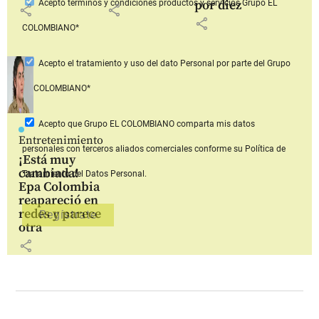
por diez
Acepto
términos y condiciones productos y servicios
Grupo EL
share
share
share
COLOMBIANO*
Acepto
el tratamiento y uso del dato Personal
por parte del Grupo
EL COLOMBIANO*
Acepto que Grupo EL COLOMBIANO
comparta mis datos
Entretenimiento
personales con terceros aliados comerciales
conforme su Política de
¡Está muy
cambiada!
Tratamiento del Datos Personal.
Epa Colombia
reapareció en
redes y parece
otra
share