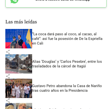
Las más leídas
“La coca dará paso al coco, al cacao, al
café”: así fue la posesión de De la Espriella
en Cali
share
Alias ‘Douglas’ y ‘Carlos Pesebre’, entre los
trasladados de la cárcel de Itagüí
share
Gustavo Petro abandona la Casa de Nariño
tras cuatro años en la Presidencia
share