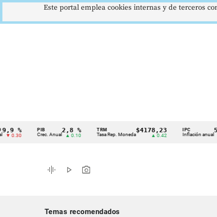
Este portal emplea cookies internas y de terceros con
%
2,8 %
$4178,23
5,81 
PIB
TRM
IPC
Cintillo
Crec. Anual
Tasa Rep. Moneda
Inflación anual
0
▲ 0.10
▲ 0.42
▼ 0.1
de
indicadores
graphic_eq
play_arrow
photo_camera
económicos
Colombia
Temas recomendados