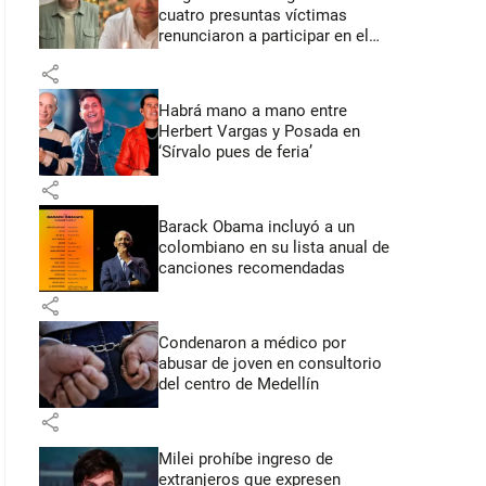
cuatro presuntas víctimas
renunciaron a participar en el
juicio
share
Habrá mano a mano entre
Herbert Vargas y Posada en
‘Sírvalo pues de feria’
share
Barack Obama incluyó a un
colombiano en su lista anual de
canciones recomendadas
share
Condenaron a médico por
abusar de joven en consultorio
del centro de Medellín
share
Milei prohíbe ingreso de
extranjeros que expresen