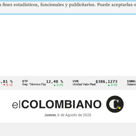
 fines estadísticos, funcionales y publicitarios. Puede aceptarlas
%
12,48 %
$386,1273
DTF
UVR
SMMLV
Dep. Término Fijo
Unidad Valor Real
Salario Mínimo
2
▲ 0.05
▲ 0.03
Jueves
, 6 de Agosto de 2026