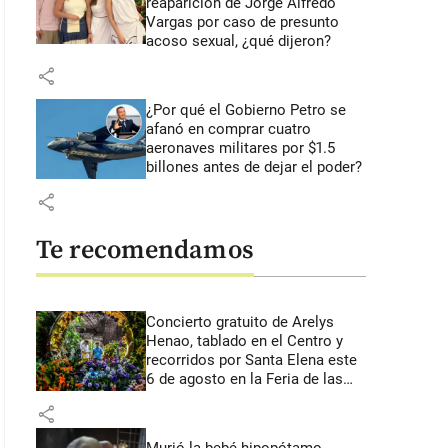
reaparición de Jorge Alfredo
Vargas por caso de presunto
acoso sexual, ¿qué dijeron?
share
¿Por qué el Gobierno Petro se
afanó en comprar cuatro
aeronaves militares por $1.5
billones antes de dejar el poder?
share
Te recomendamos
Concierto gratuito de Arelys
Henao, tablado en el Centro y
recorridos por Santa Elena este
6 de agosto en la Feria de las
Flores
share