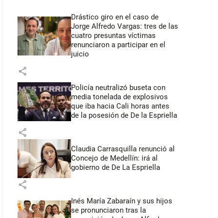
Drástico giro en el caso de
Jorge Alfredo Vargas: tres de las
cuatro presuntas víctimas
renunciaron a participar en el
juicio
share
Policía neutralizó buseta con
media tonelada de explosivos
que iba hacia Cali horas antes
de la posesión de De la Espriella
share
Claudia Carrasquilla renunció al
Concejo de Medellín: irá al
gobierno de De La Espriella
share
Inés María Zabaraín y sus hijos
se pronunciaron tras la