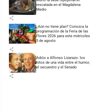
Murió la bebé hipopótamo
rescatada en el Magdalena
Medio
share
¿Aún no tiene plan? Conozca la
programación de la Feria de las
Flores 2026 para este miércoles
5 de agosto
share
Adiós a Alfonso Lizarazo: los
hitos de una vida entre el humor,
el secuestro y el Senado
share