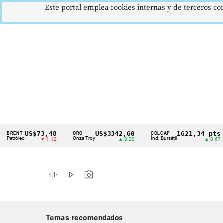
Este portal emplea cookies internas y de terceros con
US$73,48
US$3342,60
1621,34 pts
NT
ORO
COLCAP
U
Cintillo
leo
Onza Troy
Índ. Bursátil
Dó
▼ 1.12
▲ 8.20
▲ 0.67
de
indicadores
graphic_eq
play_arrow
photo_camera
económicos
Colombia
Temas recomendados