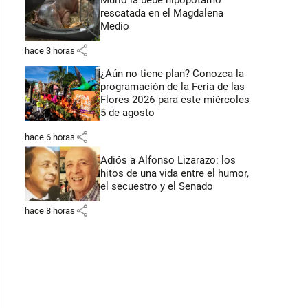
Murió la bebé hipopótamo
rescatada en el Magdalena
Medio
share
hace 3 horas
¿Aún no tiene plan? Conozca la
programación de la Feria de las
Flores 2026 para este miércoles
5 de agosto
share
hace 6 horas
Adiós a Alfonso Lizarazo: los
hitos de una vida entre el humor,
el secuestro y el Senado
share
hace 8 horas