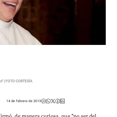
ado" | FOTO CORTESÍA
14 de febrero de 2013
irmó, de manera curiosa, que "no ser del