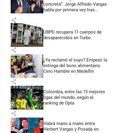
concreta”: Jorge Alfredo Vargas
habla por primera vez tras
acusación de acoso sexual
share
UBPD recupera 11 cuerpos de
desaparecidos en Turbo
share
¿Ya reclamó el suyo? Empezó la
entrega del bono alimentario
Cero Hambre en Medellín
share
Colombia, entre las 15 mejores
ligas del mundo, según el
ranking de Opta
share
Habrá mano a mano entre
Herbert Vargas y Posada en