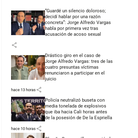
“Guardé un silencio doloroso;
decidí hablar por una razón
concreta”: Jorge Alfredo Vargas
habla por primera vez tras
acusación de acoso sexual
share
Drástico giro en el caso de
Jorge Alfredo Vargas: tres de las
cuatro presuntas víctimas
renunciaron a participar en el
juicio
share
hace 13 horas
Policía neutralizó buseta con
media tonelada de explosivos
que iba hacia Cali horas antes
de la posesión de De la Espriella
share
hace 10 horas