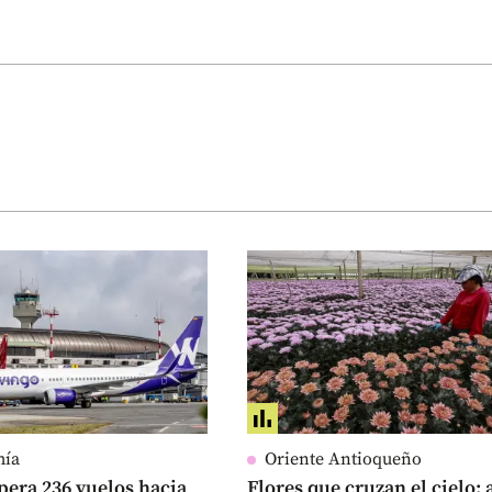
mía
Oriente Antioqueño
era 236 vuelos hacia
Flores que cruzan el cielo: 