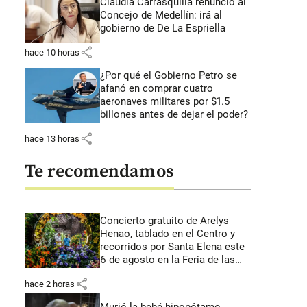
Claudia Carrasquilla renunció al
Concejo de Medellín: irá al
gobierno de De La Espriella
share
hace 10 horas
¿Por qué el Gobierno Petro se
afanó en comprar cuatro
aeronaves militares por $1.5
billones antes de dejar el poder?
share
hace 13 horas
Te recomendamos
Concierto gratuito de Arelys
Henao, tablado en el Centro y
recorridos por Santa Elena este
6 de agosto en la Feria de las
Flores
share
hace 2 horas