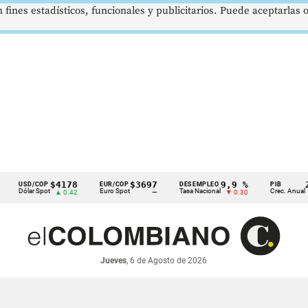
 fines estadísticos, funcionales y publicitarios. Puede aceptarlas
$4178
$3697
9,9 %
2,8 %
SD/COP
EUR/COP
DESEMPLEO
PIB
lar Spot
Euro Spot
Tasa Nacional
Crec. Anual
▲ 0.42
—
▼ 0.30
▲ 0.10
Jueves
, 6 de Agosto de 2026