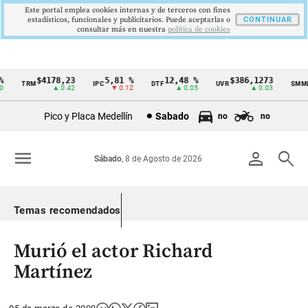
Este portal emplea cookies internas y de terceros con fines
estadísticos, funcionales y publicitarios. Puede aceptarlas o
CONTINUAR
consultar más en nuestra
politica de cookies
$4178,23
5,81 %
12,48 %
$386,1273
TRM
IPC
DTF
UVR
SMMLV
Cintillo
▲ 0.42
▼ 0.12
▲ 0.05
▲ 0.03
de
Pico y Placa Medellín
Sabado
no
no
indicadores
económicos
menu
person
search
Sábado
, 8 de Agosto de 2026
Colombia
Temas recomendados
Murió el actor Richard
Martínez