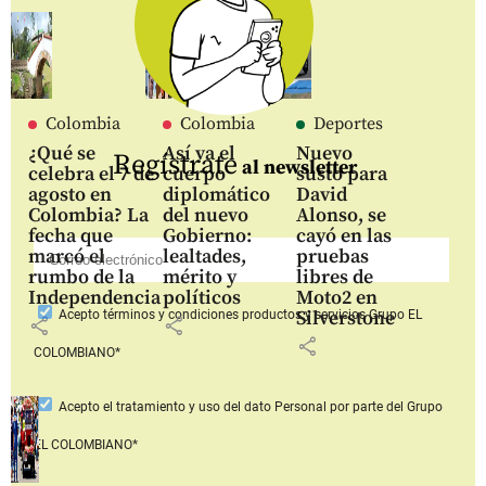
Colombia
Colombia
Deportes
¿Qué se
Así va el
Nuevo
Regístrate
al newsletter
celebra el 7 de
cuerpo
susto para
agosto en
diplomático
David
Colombia? La
del nuevo
Alonso, se
fecha que
Gobierno:
cayó en las
marcó el
lealtades,
pruebas
rumbo de la
mérito y
libres de
Independencia
políticos
Moto2 en
Silverstone
Acepto
términos y condiciones productos y servicios
Grupo EL
share
share
share
COLOMBIANO*
Acepto
el tratamiento y uso del dato Personal
por parte del Grupo
EL COLOMBIANO*