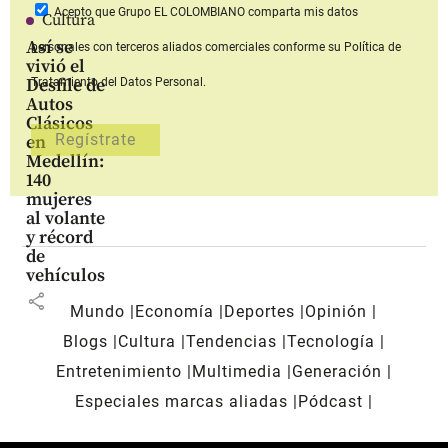
Acepto que Grupo EL COLOMBIANO
comparta mis datos
Cultura
Así se
personales con terceros aliados comerciales
conforme su Política de
vivió el
Desfile de
Tratamiento del Datos Personal.
Autos
Clásicos
en
Medellín:
140
mujeres
al volante
y récord
de
vehículos
share
Mundo
Economía
Deportes
Opinión
Blogs
Cultura
Tendencias
Tecnología
Entretenimiento
Multimedia
Generación
Especiales marcas aliadas
Pódcast