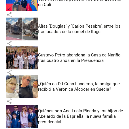
en Cali
share
Alias ‘Douglas’ y ‘Carlos Pesebre’, entre los
trasladados de la cárcel de Itagüí
share
Gustavo Petro abandona la Casa de Nariño
tras cuatro años en la Presidencia
share
¿Quién es DJ Gunn Lundemo, la amiga que
recibió a Verónica Alcocer en Suecia?
share
Quiénes son Ana Lucía Pineda y los hijos de
Abelardo de la Espriella, la nueva familia
presidencial