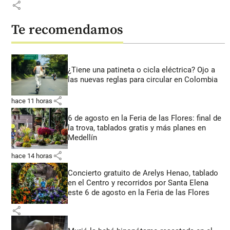
share
Te recomendamos
¿Tiene una patineta o cicla eléctrica? Ojo a
las nuevas reglas para circular en Colombia
share
hace 11 horas
6 de agosto en la Feria de las Flores: final de
la trova, tablados gratis y más planes en
Medellín
share
hace 14 horas
Concierto gratuito de Arelys Henao, tablado
en el Centro y recorridos por Santa Elena
este 6 de agosto en la Feria de las Flores
share