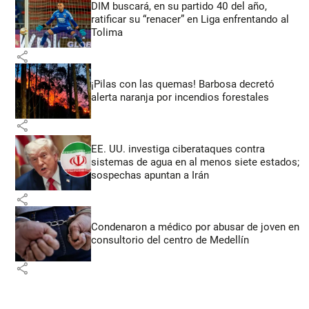
DIM buscará, en su partido 40 del año,
ratificar su “renacer” en Liga enfrentando al
Tolima
share
¡Pilas con las quemas! Barbosa decretó
alerta naranja por incendios forestales
share
EE. UU. investiga ciberataques contra
sistemas de agua en al menos siete estados;
sospechas apuntan a Irán
share
Condenaron a médico por abusar de joven en
consultorio del centro de Medellín
share