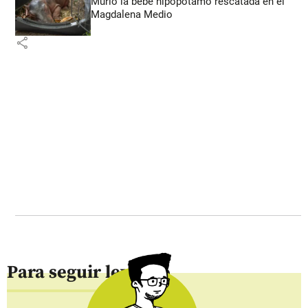
Murió la bebé hipopótamo rescatada en el
Magdalena Medio
share
Para seguir leyendo