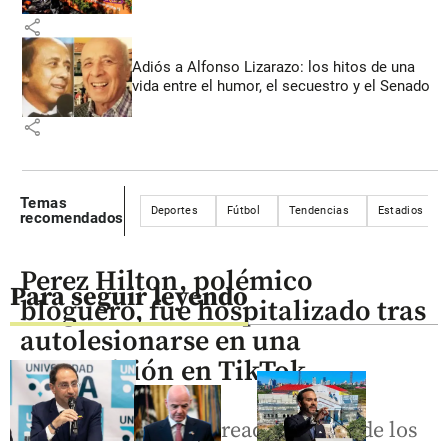
share
Adiós a Alfonso Lizarazo: los hitos de una
vida entre el humor, el secuestro y el Senado
share
Temas
Deportes
Fútbol
Tendencias
Estadios
recomendados
Perez Hilton, polémico
Para seguir leyendo
bloguero, fue hospitalizado tras
autolesionarse en una
transmisión en TikTok
El estadounidense, creador de uno de los