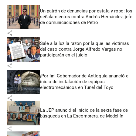
Un patrón de denuncias por estafa y robo: los
señalamientos contra Andrés Hernández, jefe
de comunicaciones de Petro
share
Sale a la luz la razón por la que las víctimas
del caso contra Jorge Alfredo Vargas no
participarán en el juicio
share
¡Por fin! Gobernador de Antioquia anunció el
inicio de instalación de equipos
electromecánicos en Túnel del Toyo
share
La JEP anunció el inicio de la sexta fase de
búsqueda en La Escombrera, de Medellín
share