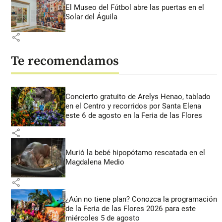
El Museo del Fútbol abre las puertas en el
Solar del Águila
share
Te recomendamos
Concierto gratuito de Arelys Henao, tablado
en el Centro y recorridos por Santa Elena
este 6 de agosto en la Feria de las Flores
share
Murió la bebé hipopótamo rescatada en el
Magdalena Medio
share
¿Aún no tiene plan? Conozca la programación
de la Feria de las Flores 2026 para este
miércoles 5 de agosto