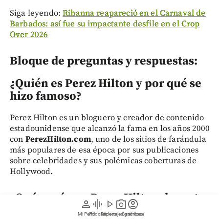
Siga leyendo:
Rihanna reapareció en el Carnaval de
Barbados: así fue su impactante desfile en el Crop
Over 2026
Bloque de preguntas y respuestas:
¿Quién es Perez Hilton y por qué se
hizo famoso?
Perez Hilton es un bloguero y creador de contenido
estadounidense que alcanzó la fama en los años 2000
con
PerezHilton.com
, uno de los sitios de farándula
más populares de esa época por sus publicaciones
sobre celebridades y sus polémicas coberturas de
Hollywood.
¿Qué pasó con Perez Hilton durante
person
graphic_eq
play_arrow
photo_camera
account_circle
la transmisión en vivo por TikTok?
Mi Perfil
Pódcast
Reportajes gráficos
Videos
Suscríbete