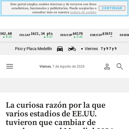
Este portal emplea cookies internas y de terceros con fines
estadísticos, funcionales y publicitarios. Puede aceptarlas o
CONTINUAR
consultar más en nuestra
politica de cookies
60
1621,34 pts
$4178
$3672
COLCAP
USD/COP
EUR/COP
DESEMPLEO
Cintillo
20
▲ 0.67
▲ 0.42
—
de
Pico y Placa Medellín
Viernes
7 y 9
7 y 9
indicadores
económicos
menu
person
search
Viernes
, 7 de Agosto de 2026
Colombia
La curiosa razón por la que
varios estadios de EE.UU.
tuvieron que cambiar de