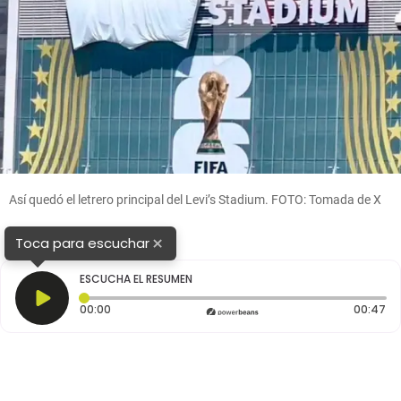
Así quedó el letrero principal del Levi’s Stadium. FOTO: Tomada de X
×
Toca para escuchar
ESCUCHA EL RESUMEN
Tiempo transcurrido: 0 segundos
Du
00:00
00:47