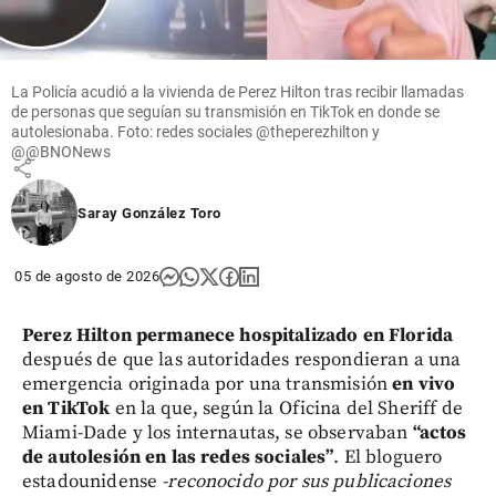
ingresos y
utilidades
récord en
el primer
La Policía acudió a la vivienda de Perez Hilton tras recibir llamadas
semestre
de personas que seguían su transmisión en TikTok en donde se
de 2026
autolesionaba. Foto: redes sociales @theperezhilton y
@@BNONews
share
Saray González Toro
05 de agosto de 2026
Perez Hilton permanece hospitalizado en Florida
después de que las autoridades respondieran a una
emergencia originada por una transmisión
en vivo
en TikTok
en la que, según la Oficina del Sheriff de
Miami-Dade y los internautas, se observaban
“actos
de autolesión en las redes sociales”
. El bloguero
estadounidense
-reconocido por sus publicaciones